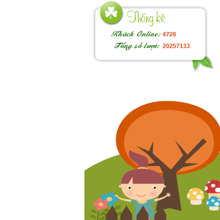
4726
20257133