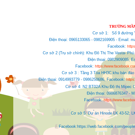
TRƯỜNG MẦM
Cơ sở 1:
Số 9 đường Y
Điện thoại: 0965133065 - 0982169905 - Email
Facebook:
http
Cơ sở 2 (Trụ sở chính): Khu Đô Thị The Vesta- Phú
Điện thoại: 0982909085,
E
Facebook:
https://www.facebook.
Cơ sở 3 : Tầng 3 Tòa HH3C khu bán đảo 
Điện thoại: 0914993779 - 0986250686, Facebook:
http
Cơ sở 4: N2 BT02A Khu Đô thị Mipec C
Điện thoại: 0986876347 - 
Facebook:
https://www.faceb
Cơ sở 5: Dự án Hinode LK 43-52; L
Facebook:https://web.facebook.com/people/Ki