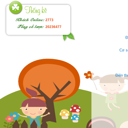
2773
20236477
Đ
Cơ s
Điện t
Face