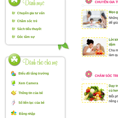
CHUYÊN GIA 
Mẹo gi
Chuyên gia tư vấn
Những
Chăm sóc trẻ
để giú
Sách tiểu thuyết
Góc tâm sự
Lời k
dặm
Cha mẹ
làm qu
Biểu đồ tăng trưởng
CHĂM SÓC TR
Xem Camera
Dạy t
củ hơ
Thông tin của bé
Mỗi p
riêng 
Sổ liên lạc của bé
Đăng nhập