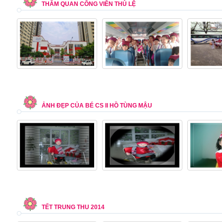
THĂM QUAN CÔNG VIÊN THỦ LỆ
ẢNH ĐẸP CỦA BÉ CS II HỒ TÙNG MẬU
TẾT TRUNG THU 2014