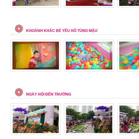
KHOẢNH KHẮC BÉ YÊU HỒ TÙNG MẬU
NGÀY HỘI ĐẾN TRƯỜNG