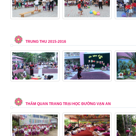
TRUNG THU 2015-2016
THĂM QUAN TRANG TRẠI HỌC ĐƯỜNG VẠN AN