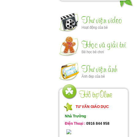
TƯ VẤN GIÁO DỤC
Nhà Trường
Điện Thoại :
0916 844 958