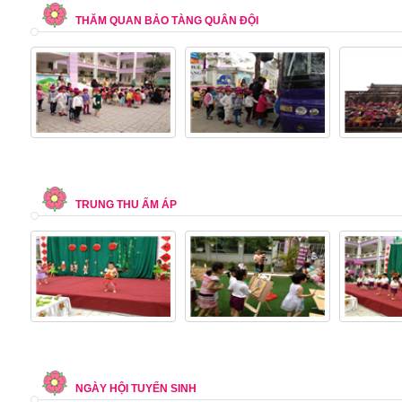
THĂM QUAN BẢO TÀNG QUÂN ĐỘI
TRUNG THU ẤM ÁP
NGÀY HỘI TUYỂN SINH