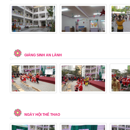
GIÁNG SINH AN LÀNH
NGÀY HỘI THỂ THAO