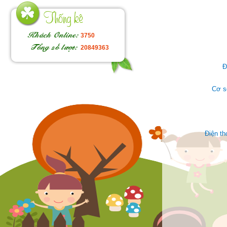
3750
20849363
Đ
Cơ s
Điện t
Face