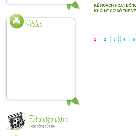
KẾ HOẠCH HOẠT ĐỘNG
KHỐI NT CƠ SỞ THE V
1
2
3
4
5