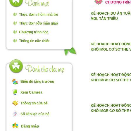
CHƯƠNG TRÌN
KẾ HOẠCH DỰ ÁN TUẦN
Thực đơn nhóm nhà trẻ
MGL TÂN TRIỀU
Thực đơn lớp mẫu giáo
Chương trình học
Thông tin cần thiết
KẾ HOẠCH HOẠT ĐỘNG 
KHỐI MGL CƠ SỞ THE 
KẾ HOẠCH HOẠT ĐỘNG 
KHỐI MGB CƠ SỞ THE
Biểu đồ tăng trưởng
Xem Camera
Thông tin của bé
KẾ HOẠCH HOẠT ĐỘNG
KHỐI MGB CƠ SỞ THE
Sổ liên lạc của bé
Đăng nhập