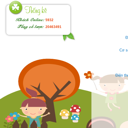
5932
20463491
Đ
Cơ s
Điện t
Face