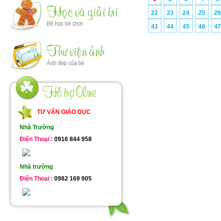
22
23
24
25
2
43
44
45
46
4
TƯ VẤN GIÁO DỤC
Nhà Trường
Điện Thoại :
0916 844 958
Nhà trường
Điện Thoại :
0982 169 905