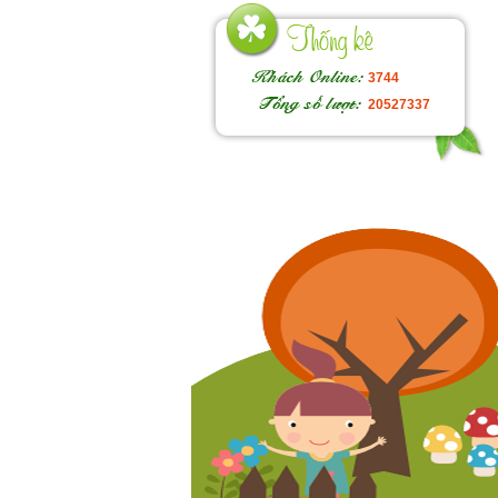
3744
20527337