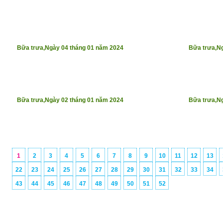
Bữa trưa,Ngày 04 tháng 01 năm 2024
Bữa trưa,N
Bữa trưa,Ngày 02 tháng 01 năm 2024
Bữa trưa,N
1
2
3
4
5
6
7
8
9
10
11
12
13
22
23
24
25
26
27
28
29
30
31
32
33
34
43
44
45
46
47
48
49
50
51
52