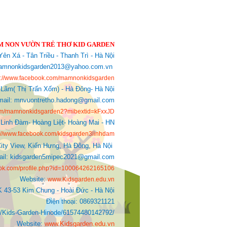
 NON VƯỜN TRẺ THƠ KID GARDEN
ên Xá - Tân Triều - Thanh Trì - Hà Nội
: mamnonkidsgarden2013@yahoo.com.vn
s://www.facebook.com/mamnonkidsgarden
 Lãm( Thị Trấn Xốm) - Hà Đông- Hà Nội
mail: mnvuontretho.hadong@gmail.com
com/mamnonkidsgarden2?mibextid=kFxxJD
Linh Đàm- Hoàng Liệt- Hoàng Mai - HN
s://www.facebook.com/kidsgarden3linhdam
ity View, Kiến Hưng, Hà Đông, Hà Nội
Mail: kidsgarden5mipec2021@gmail.com
ook.com/profile.php?id=100064262165106
Website:
www.Kidsgarden.edu.vn
K 43-53 Kim Chung - Hoài Đức - Hà Nội
Điện thoại: 0869321121
ds-Garden-Hinode/61574480142792/
Website:
www.Kidsgarden.edu.vn