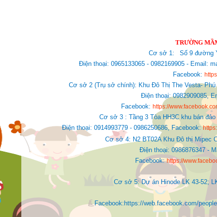
TRƯỜNG MẦM
Cơ sở 1:
Số 9 đường Y
Điện thoại: 0965133065 - 0982169905 - Email
Facebook:
http
Cơ sở 2 (Trụ sở chính): Khu Đô Thị The Vesta- Phú
Điện thoại: 0982909085,
E
Facebook:
https://www.facebook.
Cơ sở 3 : Tầng 3 Tòa HH3C khu bán đảo 
Điện thoại: 0914993779 - 0986250686, Facebook:
http
Cơ sở 4: N2 BT02A Khu Đô thị Mipec C
Điện thoại: 0986876347 - 
Facebook:
https://www.faceb
Cơ sở 5: Dự án Hinode LK 43-52; L
Facebook:https://web.facebook.com/people/Ki