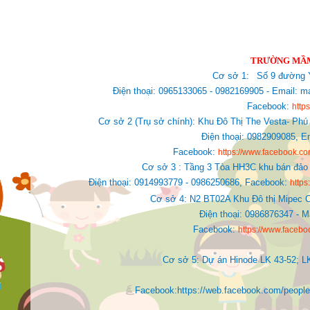
TRƯỜNG MẦM
Cơ sở 1:
Số 9 đường Y
Điện thoại: 0965133065 - 0982169905 - Email
Facebook:
http
Cơ sở 2 (Trụ sở chính): Khu Đô Thị The Vesta- Phú
Điện thoại: 0982909085,
E
Facebook:
https://www.facebook.
Cơ sở 3 : Tầng 3 Tòa HH3C khu bán đảo 
Điện thoại: 0914993779 - 0986250686, Facebook:
http
Cơ sở 4: N2 BT02A Khu Đô thị Mipec C
Điện thoại: 0986876347 - 
Facebook:
https://www.faceb
Cơ sở 5: Dự án Hinode LK 43-52; L
Facebook:https://web.facebook.com/people/Ki