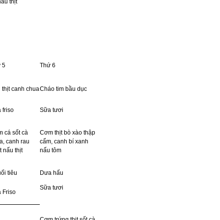
ấu thịt
 5
Thứ 6
 thịt canh chua
Cháo tim bầu dục
 friso
Sữa tươi
 cá sốt cà
Cơm thịt bò xào thập
a, canh rau
cẩm, canh bí xanh
 nấu thịt
nấu tôm
ối tiêu
Dưa hấu
Sữa tươi
 Friso
Cơm trứng thịt sốt cà