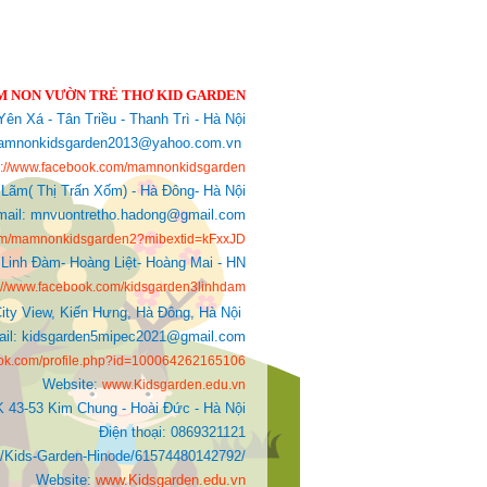
 NON VƯỜN TRẺ THƠ KID GARDEN
ên Xá - Tân Triều - Thanh Trì - Hà Nội
: mamnonkidsgarden2013@yahoo.com.vn
s://www.facebook.com/mamnonkidsgarden
 Lãm( Thị Trấn Xốm) - Hà Đông- Hà Nội
mail: mnvuontretho.hadong@gmail.com
com/mamnonkidsgarden2?mibextid=kFxxJD
Linh Đàm- Hoàng Liệt- Hoàng Mai - HN
s://www.facebook.com/kidsgarden3linhdam
ity View, Kiến Hưng, Hà Đông, Hà Nội
Mail: kidsgarden5mipec2021@gmail.com
ook.com/profile.php?id=100064262165106
Website:
www.Kidsgarden.edu.vn
K 43-53 Kim Chung - Hoài Đức - Hà Nội
Điện thoại: 0869321121
ds-Garden-Hinode/61574480142792/
Website:
www.Kidsgarden.edu.vn