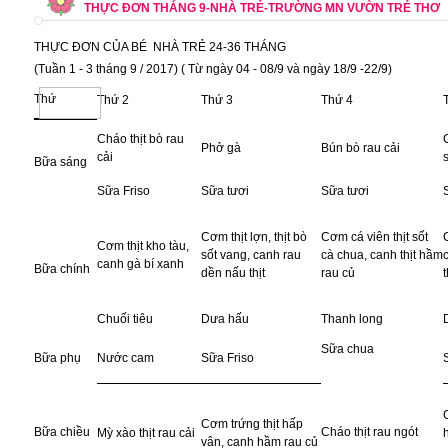
THỰC ĐƠN THÁNG 9-NHÀ TRẺ-TRƯỜNG MN VƯỜN TRẺ THƠ
THỰC ĐƠN CỦA BÉ NHÀ TRẺ 24-36 THÁNG
(Tuần 1 - 3 tháng 9 / 2017) ( Từ ngày 04 - 08/9 và ngày 18/9 -22/9)
Thứ
Thứ 2
Thứ 3
Thứ 4
Cháo thịt bò rau
Phở gà
Bún bò rau cải
cải
Bữa sáng
Sữa Friso
Sữa tươi
Sữa tươi
Cơm thịt lợn, thịt bò
Cơm cá viên thịt sốt
Cơm thịt kho tàu,
sốt vang, canh rau
cà chua, canh thịt hầm
canh gà bí xanh
Bữa chính
dền nấu thịt
rau củ
t
Chuối tiêu
Dưa hấu
Thanh long
Sữa chua
Bữa phụ
Nước cam
Sữa Friso
Cơm trứng thịt hấp
Bữa chiều
Cháo thịt rau ngót
Mỳ xào thịt rau cải
vân, canh hầm rau củ