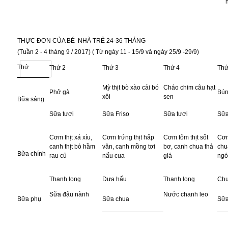
n
THỰC ĐƠN CỦA BÉ NHÀ TRẺ 24-36 THÁNG
(Tuần 2 - 4 tháng 9 / 2017) ( Từ ngày 11 - 15/9 và ngày 25/9 -29/9)
Thứ
Thứ 2
Thứ 3
Thứ 4
Thứ
Mỳ thịt bò xào cải bó
Cháo chim câu hạt
Phở gà
Bún
xôi
sen
Bữa sáng
Sữa tươi
Sữa Friso
Sữa tươi
Sữa
Cơm thịt xá xíu,
Cơm trứng thịt hấp
Cơm tôm thịt sốt
Cơm
canh thịt bò hầm
vân, canh mồng tơi
bơ, canh chua thả
chu
Bữa chính
rau củ
nấu cua
giá
ngót
Thanh long
Dưa hấu
Thanh long
Chu
Sữa đậu nành
Nước chanh leo
Bữa phụ
Sữa chua
Sữa