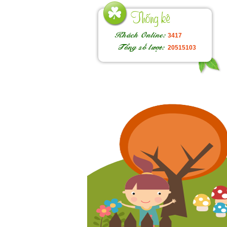
3417
20515103