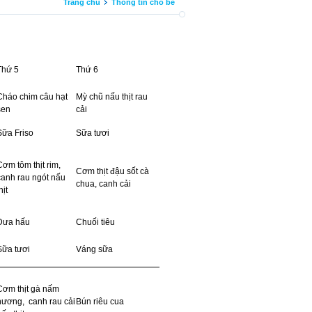
Trang chủ
Thông tin cho bé
Thứ 5
Thứ 6
Cháo chim câu hạt
Mỳ chũ nấu thịt rau
sen
cải
Sữa Friso
Sữa tươi
Cơm tôm thịt rim,
Cơm thịt đậu sốt cà
canh rau ngót nấu
chua, canh cải
hịt
Dưa hấu
Chuối tiêu
Sữa tươi
Váng sữa
Cơm thịt gà nấm
hương, canh rau cải
Bún riêu cua