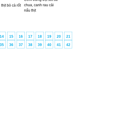
chua, canh rau cải
thịt bò cà rốt
nấu thịt
14
15
16
17
18
19
20
21
35
36
37
38
39
40
41
42