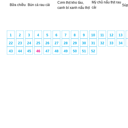
Mỳ chũ nấu thịt rau
Cơm thịt kho tàu,
Bữa chiều
Bún cá rau cải
Súp 
cải
canh bí xanh nấu thịt
1
2
3
4
5
6
7
8
9
10
11
12
13
22
23
24
25
26
27
28
29
30
31
32
33
34
43
44
45
46
47
48
49
50
51
52