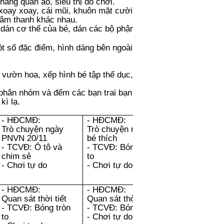
ần áo, siêu thị đồ chơi.
 xoay xoay, cái mũi, khuôn mặt cười, chơi
 âm thanh khác nhau.
, dán cơ thể của bé, dán các bộ phận còn
t số đặc điểm, hình dáng bên ngoài của
, vườn hoa, xếp hình bé tập thể dục, ghép
 phân nhóm và đếm các bạn trai bạn gái.
kì lạ.
- HĐCMĐ:
- HĐCMĐ:
Trò chuyện ngày
Trò chuyện
món ăn
PNVN 20/11
bé thích
- TCVĐ: Ô tô và
- TCVĐ: Bóng tròn
chim sẻ
to
- Chơi tự do
- Chơi tự do
- HĐCMĐ:
- HĐCMĐ:
Quan sát thời tiết
Quan sát thời tiết
- TCVĐ: Bóng tròn
- TCVĐ: Bóng nảy
to
- Chơi tự do