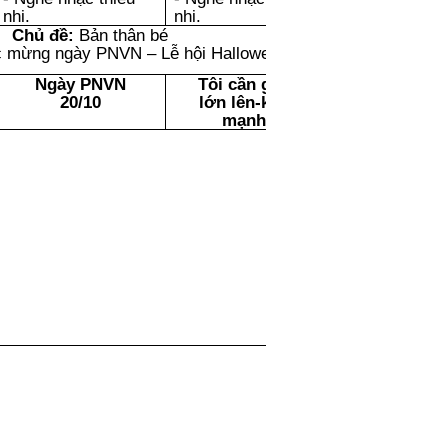
nhi.
nhi.
Chủ đề:
Bản thân bé
 mừng ngày PNVN – Lễ hội Halloween
Ngày PNVN
Tôi cần gì để
20/10
lớn lên-khỏe
mạnh?