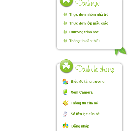
Thực đơn nhóm nhà trẻ
Thực đơn lớp mẫu giáo
Chương trình học
Thông tin cần thiết
Đó
Biểu đồ tăng trưởng
Th
Xem Camera
Ch
tậ
Thông tin của bé
đ
Sổ liên lạc của bé
Đăng nhập