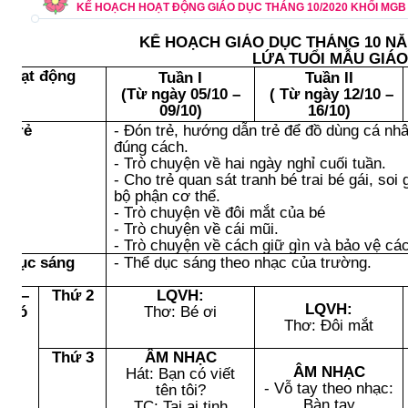
KẾ HOẠCH HOẠT ĐỘNG GIÁO DỤC THÁNG 10/2020 KHỐI MGB
KẾ HOẠCH GIÁO DỤC THÁNG 10
NĂ
LỨA TUỔI MẪU GIÁO
Hoạt động
Tuần I
Tuần II
(Từ ngày
05/10 –
( Từ ngày
12/10 –
09/10
)
16/10
)
n trẻ
- Đón trẻ, hướng dẫn trẻ để đồ dùng cá nh
đúng cách.
- Trò chuyện về hai ngày nghỉ cuối tuần.
- Cho trẻ quan sát tranh bé trai bé gái, so
bộ phận cơ thể.
- Trò chuyện về đôi mắt của bé
- Trò chuyện về cái mũi.
- Trò chuyện về cách giữ gìn và bảo vệ cá
ể dục sáng
- Thể dục sáng theo nhạc của trường.
ơi –
Thứ 2
LQVH:
LQVH:
p có
Thơ: Bé ơi
Thơ: Đôi mắt
chủ
ịnh
Thứ 3
ÂM NHẠC
ÂM NHẠC
Hát: Bạn có viết
- Vỗ tay theo nhạc:
tên tôi?
Bàn tay
TC: Tai ai tinh