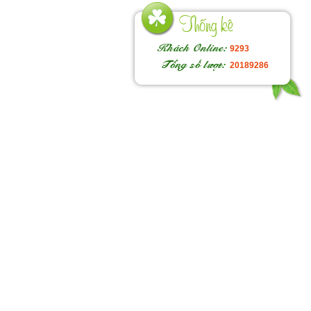
Ho
9293
độ
20189286
ng
trờ
Ch
tậ
bu