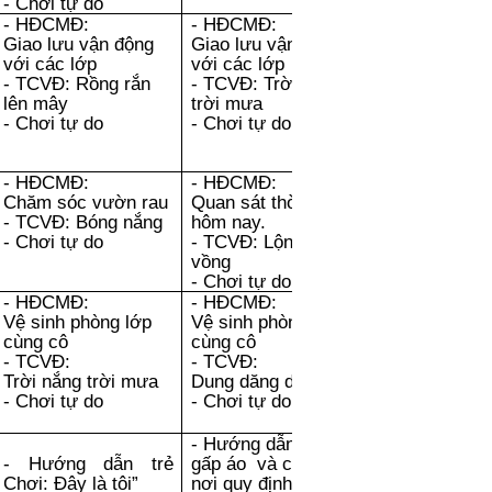
- Chơi tự do
- HĐCMĐ:
- HĐCMĐ:
Giao lưu vận động
Giao lưu vận động
với các lớp
với các lớp
- TCVĐ: Rồng rắn
- TCVĐ: Trời nắng
lên mây
trời mưa
- Chơi tự do
- Chơi tự do
- HĐCMĐ:
- HĐCMĐ:
Chăm sóc vườn rau
Quan sát thời tiết
- TCVĐ: Bóng nắng
hôm nay.
- Chơi tự do
- TCVĐ: Lộn cầu
vồng
- Chơi tự do
- HĐCMĐ:
- HĐCMĐ:
Vệ sinh phòng lớp
Vệ sinh phòng lớp
cùng cô
cùng cô
- TCVĐ:
- TCVĐ:
Trời nắng trời mưa
Dung dăng dung dẻ
- Chơi tự do
- Chơi tự do
- Hướng dẫn trẻ:
- Hướng dẫn trẻ
gấp áo và cất đúng
Chơi: Đây là tôi”
nơi quy định.