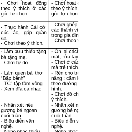
- Chơi hoạt động
- Chơi hoạt động
theo ý thích ở các
theo ý thích ở các
góc tự chọn.
góc tự chọn.
- Chơi ghép hình
- Thực hành Cài cởi
các thành viên
cúc áo, gấp quần
trong gia đình
áo.
- Chơi theo ý thích.
- Chơi theo ý thích.
-
Làm bưu thiếp tặng
- Ôn lại cách lau
mặt, rửa tay.
bà tặng mẹ.
- Chơi ở các góc
- Chơi tự do
mà trẻ thích.
- Làm quen bài thơ
- Rèn cho trẻ kĩ
“Bập bênh”
năng : cầm kéo cắt
- TC” tập tầm vông
theo đường bao
- Xem đĩa ca nhạc
hình.
- Chơi đồ chơi theo
ý thích.
- Nhận xét nêu
- Nhận xét nêu
gương bé ngoan
gương bé ngoan
cuối tuần.
cuối tuần.
- Biểu diễn văn
- Biểu diễn văn
nghệ.
nghệ.
- Nghe nhạc thiếu
- Nghe nhạc thiếu