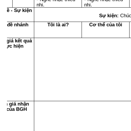
nhi.
nhi.
ủ đề - Sự kiện
Sự kiện:
Chúc
hủ đề nhánh
Tôi là ai?
Cơ thể của tôi
nh giá kết quả
thực hiện
ánh giá nhận
xét của BGH