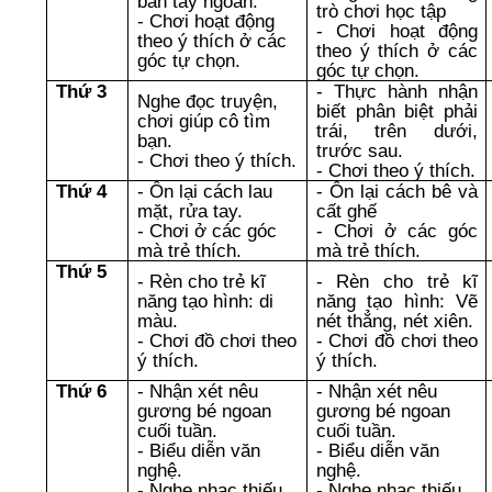
bàn tay ngoan.
iều
trò chơi học tập
- Chơi hoạt động
- Chơi hoạt động
theo ý thích ở các
theo ý thích ở các
góc tự chọn.
góc tự chọn.
Thứ 3
- Thực hành nhận
Nghe đọc truyện,
biết phân biệt phải
chơi giúp cô tìm
trái, trên dưới,
bạn.
trước sau.
- Chơi theo ý thích.
- Chơi theo ý thích.
Thứ 4
- Ôn lại cách lau
- Ôn lại cách bê và
mặt, rửa tay.
cất ghế
- Chơi ở các góc
- Chơi ở các góc
mà trẻ thích.
mà trẻ thích.
Thứ 5
- Rèn cho trẻ kĩ
- Rèn cho trẻ kĩ
năng tạo hình: di
năng tạo hình: Vẽ
màu.
nét thẳng, nét xiên.
- Chơi đồ chơi theo
- Chơi đồ chơi theo
ý thích.
ý thích.
Thứ 6
- Nhận xét nêu
- Nhận xét nêu
gương bé ngoan
gương bé ngoan
cuối tuần.
cuối tuần.
- Biểu diễn văn
- Biểu diễn văn
nghệ.
nghệ.
- Nghe nhạc thiếu
- Nghe nhạc thiếu