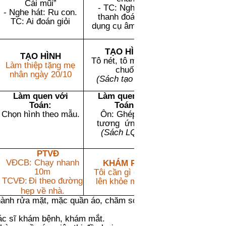
MT33; MT52;
Cái mũi”
- TC: Nghe âm
MT 63; MT76.
- Nghe hát: Ru con.
thanh đoán tên
TC: Ai đoán giỏi
dụng cụ âm nhạc.
TẠO HÌNH
TẠO HÌNH
Tô nét, tô màu nải
Làm thiệp tặng mẹ
chuối
nhân ngày 20/10
(Sách tạo hình)
Làm quen với
Làm quen với
Toán:
Toán:
Chọn hình theo mẫu.
Ôn: Ghép đôi
tương ứng 1-1
(Sách LQVT)
PTVĐ
VĐCB:
Chạy nhanh
KHÁM PHÁ
10m
Tôi cần gì để lớn
TCVĐ:
Đi theo đường
lên khỏe mạnh?
hẹp về nhà.
hành rửa mặt, mặc quần áo, chăm sóc vệ
khám bệnh, khám mắt.