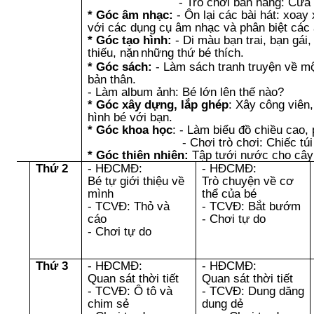
- Trò chơi bán hàng: Cửa hàng qu
* Góc âm nhạc:
- Ôn lại các bài hát: xoay
với các dụng cụ âm nhạc và phân biệt các
* Góc tạo hình:
- Di màu bạn trai, bạn gái
thiếu, nặn
những thứ bé thích.
* Góc sách:
- Làm sách tranh truyện về mộ
bản thân.
- Làm album ảnh: Bé lớn lên thế nào?
* Góc xây dựng, lắp ghép
: Xây công viên
hình bé với bạn.
* Góc khoa học
: - Làm biểu đồ chiều cao,
- Chơi trò chơi: Chiếc túi 
* Góc thiên nhiên:
Tập tưới nước cho cây
Thứ 2
- HĐCMĐ:
- HĐCMĐ:
Bé tự giới thiệu về
Trò chuyện về cơ
mình
thể của bé
- TCVĐ: Thỏ và
- TCVĐ: Bắt bướm
cáo
- Chơi tự do
- Chơi tự do
Thứ 3
- HĐCMĐ:
- HĐCMĐ:
Quan sát thời tiết
Quan sát thời tiết
- TCVĐ: Ô tô và
- TCVĐ: Dung dăng
chim sẻ
dung dẻ