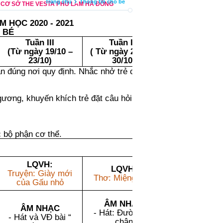
Trang chủ
Thông tin cho bé
 CƠ SỞ THE VESTA PHÚ LÃM HÀ ĐÔNG
M HỌC 2020 - 2021
 BÉ
Mục tiê
Tuần III
Tuần IV
(Từ ngày
19/10 –
( Từ ngày
26/10 –
23/10
)
30/10
)
ân đúng nơi quy định. Nhắc nhở trẻ chào hỏi
*
Phát triển th
MT3; MT11
*
Phát triể
i gương, khuyến khích trẻ đặt câu hỏi về các
thức
MT31;MT33;M
MT 41
*
Phát triể
c bộ phận cơ thể.
ngữ.
MT 46; MT52
*
Phát
triển
t
MT59; MT 63
LQVH:
LQVH:
*
Phát triể
Truyện: Giày mới
Thơ: Miệng xinh
mỹ.
của Gấu nhỏ
MT 76
* Các mục ti
ÂM NHẠC
giá
:
ÂM NHẠC
- Hát: Đường và
MT3; MT18;
- Hát và VĐ bài “
chân