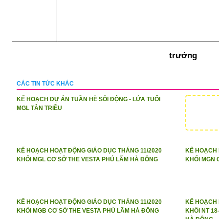
Phó 
trưởng
CÁC TIN TỨC KHÁC
KẾ HOẠCH DỰ ÁN TUẦN HÈ SÔI ĐỘNG - LỨA TUỔI
MGL TÂN TRIỀU
KẾ HOẠCH HOẠT ĐỘNG GIÁO DỤC THÁNG 11/2020
KẾ HOẠCH 
KHỐI MGL CƠ SỞ THE VESTA PHÚ LÃM HÀ ĐÔNG
KHỐI MGN 
KẾ HOẠCH HOẠT ĐỘNG GIÁO DỤC THÁNG 11/2020
KẾ HOẠCH 
KHỐI MGB CƠ SỞ THE VESTA PHÚ LÃM HÀ ĐÔNG
KHỐI NT 1