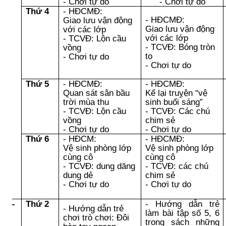
- Chơi tự do
- Chơi tự do
Thứ 4
- HĐCMĐ:
- HĐCMĐ:
Giao lưu vận động
Giao lưu vận động
với các lớp
ạt
với các lớp
- TCVĐ: Lộn cầu
ng
- TCVĐ: Bóng tròn
vồng
oài
to
- Chơi tự do
i
- Chơi tự do
Thứ 5
- HĐCMĐ:
- HĐCMĐ:
Quan sát sân bầu
Kể lại truỵện “vệ
trời mùa thu
sinh buổi sáng”
- TCVĐ: Lộn cầu
- TCVĐ: Các chú
vồng
chim sẻ
- Chơi tự do
- Chơi tự do
Thứ 6
- HĐCM:
- HĐCMĐ:
Vệ sinh phòng lớp
Vệ sinh phòng lớp
cùng cô
cùng cô
- TCVĐ: dung dăng
- TCVĐ: các chú
dung dẻ
chim sẻ
- Chơi tự do
- Chơi tự do
ơi –
Thứ 2
- Hướng dẫn trẻ
- Hướng dẫn trẻ
p
làm bài tập số 5, 6
chơi trò chơi: Đôi
ổi
trong sách những