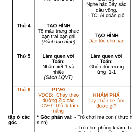
Nghe hát:
Bảy sắc
cầu vồng.
- TC: Ai đoán giỏi
Thứ 4
TẠO HÌNH
Tô màu
trang phục
TẠO HÌNH
bạn trai bạn gái
Dán tóc cho bạn
(Sách tạo hình)
Thứ 5
Làm quen với
Làm quen với
Toán:
Toán:
Nhận biết
1 và
Ghép đôi tương
nhiều
ứng 1-1
(Sách LQVT)
Thứ 6
PTVĐ
VĐCB:
Chạy theo
KHÁM PHÁ
đường Zic zắc
Tay chân bé làm
TCVĐ: Thỏ đi tắm
được gì?
nắng
hơi tập ở các
* Góc phân vai:
- Trò chơi mẹ con ( thực 
góc
sinh)
- Trò chơi phòng khám: bác sĩ 