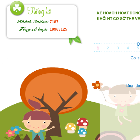
KẾ HOẠCH HOẠT ĐỘNG
KHỐI NT CƠ SỞ THE V
7187
19963125
Đ
1
2
3
4
5
Cơ s
Điện t
Face