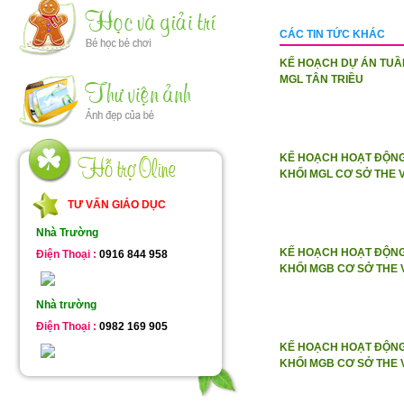
CÁC TIN TỨC KHÁC
KẾ HOẠCH DỰ ÁN TUẦN
MGL TÂN TRIỀU
KẾ HOẠCH HOẠT ĐỘNG 
KHỐI MGL CƠ SỞ THE 
TƯ VẤN GIÁO DỤC
Nhà Trường
KẾ HOẠCH HOẠT ĐỘNG 
Điện Thoại :
0916 844 958
KHỐI MGB CƠ SỞ THE
Nhà trường
Điện Thoại :
0982 169 905
KẾ HOẠCH HOẠT ĐỘNG
KHỐI MGB CƠ SỞ THE