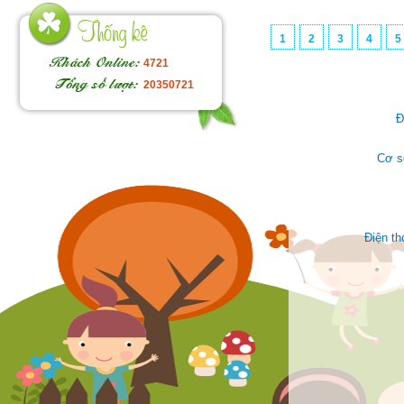
1
2
3
4
5
4721
20350721
Đ
Cơ s
Điện t
Face