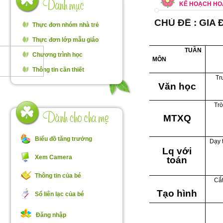
KẾ HOẠCH HOẠ
CHỦ ĐỀ : GIA
Thực đơn nhóm nhà trẻ
Thực đơn lớp mẫu giáo
TUẦN
Chương trình học
MÔN
Thông tin cần thiết
Tr
Văn học
Trò
MTXQ
Biểu đồ tăng trưởng
Dạy 
Lq với
Xem Camera
toán
Thông tin của bé
Cắt
Tạo hình
Sổ liên lạc của bé
Đăng nhập