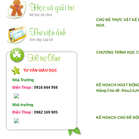
CHỦ ĐỀ THỰC VẬT KẾ
HOA
CHƯƠNG TRÌNH HỌC C
TƯ VẤN GIÁO DỤC
Nhà Trường
KẾ HOẠCH HOẠT ĐỘNG 
Điện Thoại :
0916 844 958
tháng Chủ đề: Rau,Củ,H
Nhà trường
Điện Thoại :
0982 169 905
KẾ HOẠCH CHỦ ĐỀ ĐỘ