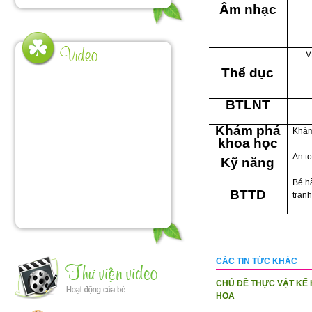
Âm nhạc
V
Thể dục
BTLNT
Khám phá
Khám
khoa học
An t
Kỹ năng
Bé h
BTTD
tran
CÁC TIN TỨC KHÁC
CHỦ ĐỀ THỰC VẬT KẾ
HOA