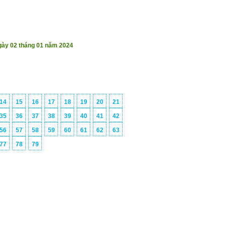
gày 02 tháng 01 năm 2024
14
15
16
17
18
19
20
21
35
36
37
38
39
40
41
42
56
57
58
59
60
61
62
63
77
78
79