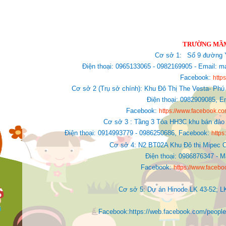
TRƯỜNG MẦM
Cơ sở 1:
Số 9 đường Y
Điện thoại: 0965133065 - 0982169905 - Email
Facebook:
http
Cơ sở 2 (Trụ sở chính): Khu Đô Thị The Vesta- Phú
Điện thoại: 0982909085,
E
Facebook:
https://www.facebook.
Cơ sở 3 : Tầng 3 Tòa HH3C khu bán đảo 
Điện thoại: 0914993779 - 0986250686, Facebook:
http
Cơ sở 4: N2 BT02A Khu Đô thị Mipec C
Điện thoại: 0986876347 - 
Facebook:
https://www.faceb
Cơ sở 5: Dự án Hinode LK 43-52; L
Facebook:https://web.facebook.com/people/Ki