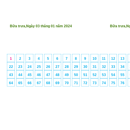
Bữa trưa,Ngày 03 tháng 01 năm 2024
Bữa trưa,N
1
2
3
4
5
6
7
8
9
10
11
12
13
22
23
24
25
26
27
28
29
30
31
32
33
34
43
44
45
46
47
48
49
50
51
52
53
54
55
64
65
66
67
68
69
70
71
72
73
74
75
76