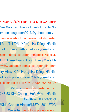
 NON VƯỜN TRẺ THƠ KID GARDEN
ên Xá - Tân Triều - Thanh Trì - Hà Nội
: mamnonkidsgarden2013@yahoo.com.vn
s://www.facebook.com/mamnonkidsgarden
 Lãm( Thị Trấn Xốm) - Hà Đông- Hà Nội
mail: mnvuontretho.hadong@gmail.com
com/mamnonkidsgarden2?mibextid=kFxxJD
Linh Đàm- Hoàng Liệt- Hoàng Mai - HN
s://www.facebook.com/kidsgarden3linhdam
ity View, Kiến Hưng, Hà Đông, Hà Nội
Mail: kidsgarden5mipec2021@gmail.com
ook.com/profile.php?id=100064262165106
Website:
www.Kidsgarden.edu.vn
K 43-53 Kim Chung - Hoài Đức - Hà Nội
Điện thoại: 0869321121
ds-Garden-Hinode/61574480142792/
Website:
www.Kidsgarden.edu.vn