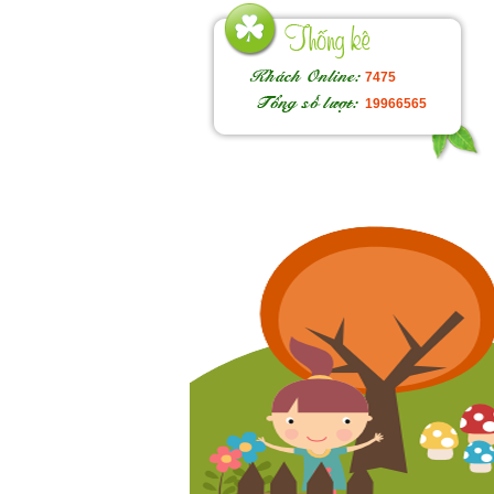
7475
19966565