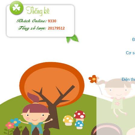
9330
20179512
Đ
Cơ s
Điện t
Face