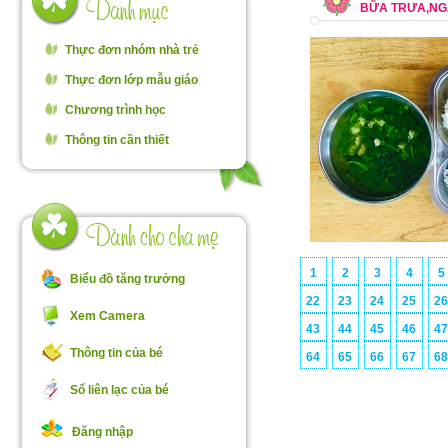
BỮA TRƯA,NGÀ
Thực đơn nhóm nhà trẻ
Thực đơn lớp mẫu giáo
Chương trình học
Thông tin cần thiết
1
2
3
4
5
Biểu đồ tăng trưởng
22
23
24
25
2
Xem Camera
43
44
45
46
4
Thông tin của bé
64
65
66
67
6
Sổ liên lạc của bé
Đăng nhập