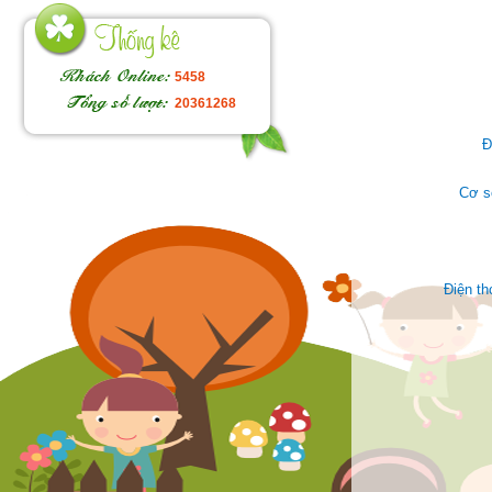
5458
20361268
Đ
Cơ s
Điện t
Face