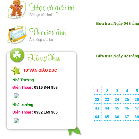
Bữa trưa,Ngày 04 thán
Bữa trưa,Ngày 02 thán
TƯ VẤN GIÁO DỤC
Nhà Trường
Điện Thoại :
0916 844 958
1
2
3
4
5
22
23
24
25
2
Nhà trường
43
44
45
46
4
Điện Thoại :
0982 169 905
64
65
66
67
6