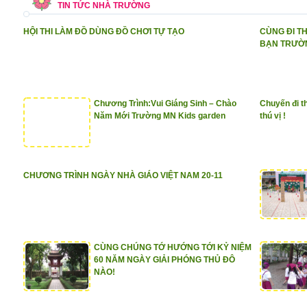
TIN TỨC NHÀ TRƯỜNG
HỘI THI LÀM ĐỒ DÙNG ĐỒ CHƠI TỰ TẠO
CÙNG ĐI T
BẠN TRƯỜN
Chương Trình:Vui Giáng Sinh – Chào
Chuyến đi t
Năm Mới Trường MN Kids garden
thú vị !
CHƯƠNG TRÌNH NGÀY NHÀ GIÁO VIỆT NAM 20-11
CÙNG CHÚNG TỚ HƯỚNG TỚI KỶ NIỆM
60 NĂM NGÀY GIẢI PHÓNG THỦ ĐÔ
NÀO!