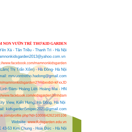
 NON VƯỜN TRẺ THƠ KID GARDEN
ên Xá - Tân Triều - Thanh Trì - Hà Nội
: mamnonkidsgarden2013@yahoo.com.vn
s://www.facebook.com/mamnonkidsgarden
 Lãm( Thị Trấn Xốm) - Hà Đông- Hà Nội
mail: mnvuontretho.hadong@gmail.com
com/mamnonkidsgarden2?mibextid=kFxxJD
Linh Đàm- Hoàng Liệt- Hoàng Mai - HN
s://www.facebook.com/kidsgarden3linhdam
ity View, Kiến Hưng, Hà Đông, Hà Nội
Mail: kidsgarden5mipec2021@gmail.com
ook.com/profile.php?id=100064262165106
Website:
www.Kidsgarden.edu.vn
K 43-53 Kim Chung - Hoài Đức - Hà Nội