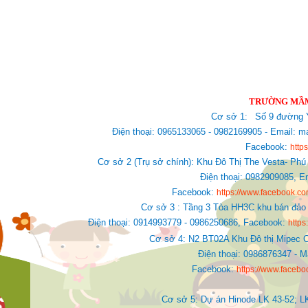
TRƯỜNG MẦM
Cơ sở 1:
Số 9 đường Y
Điện thoại: 0965133065 - 0982169905 - Email
Facebook:
http
Cơ sở 2 (Trụ sở chính): Khu Đô Thị The Vesta- Phú
Điện thoại: 0982909085,
E
Facebook:
https://www.facebook.
Cơ sở 3 : Tầng 3 Tòa HH3C khu bán đảo 
Điện thoại: 0914993779 - 0986250686, Facebook:
http
Cơ sở 4: N2 BT02A Khu Đô thị Mipec C
Điện thoại: 0986876347 - 
Facebook:
https://www.faceb
Cơ sở 5: Dự án Hinode LK 43-52; L