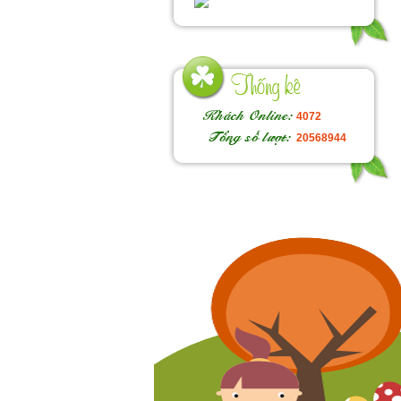
4072
20568944