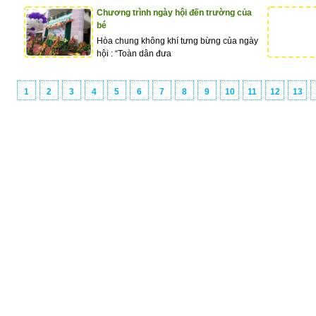
Chương trình ngày hội đến trường của
bé
Hòa chung không khí tưng bừng của ngày
hội : “Toàn dân đưa
1
2
3
4
5
6
7
8
9
10
11
12
13