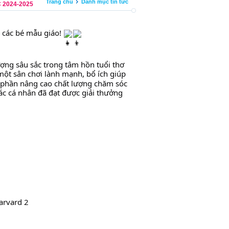
Trang chủ
Danh mục tin tức
2024-2025
o các bé mẫu giáo! 
ợng sâu sắc trong tâm hồn tuổi thơ 
 một sân chơi lành mạnh, bổ ích giúp 
 phần nâng cao chất lượng chăm sóc 
c cá nhân đã đạt được giải thưởng 
arvard 2