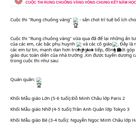
CUỘC THI RUNG CHUÔNG VÀNG VÒNG CHUNG KẾT NĂM HỌC 
Cuộc thi "Rung chuông vàng" 
 - sân chơi trí tuệ bổ ích ch
Cuộc 
thi "Rung chuông vàng" vừa qua đã để lại những ấn tư
của các em, các bậc phụ huynh 
 và các cô giáo
. Đây là
các em tự tin, mạnh dạn hơn trong giao tiếp, đồng thời góp
giáo dục toàn diện của nhà trường .Xin được tuyên dương cá
trong cuộc thi như sau:
Quán quân: 
Khối Mẫu giáo Lớn (5-6 tuổi):Đỗ Minh Châu lớp Paris 2
Khối Mẫu giáo Nhỡ (4-5 tuổi):Trần Anh Quân lớp Tokyo 3
Khối Mẫu giáo Bé (3-4 tuổi): Nguyễn Ngọc Minh Châu lớp H