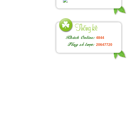
4844
20647720