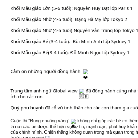
Khối Mẫu giáo Lớn (5-6 tuổi): Nguyễn Huy Đạt lớp Paris 1
Khối Mẫu giáo Nhỡ (4-5 tuổi): Đặng Hà My lớp Tokyo 2
Khối Mẫu giáo Nhỡ (4-5 tuổi):Nguyễn Vân Trang lớp Tokyo 
Khối Mẫu giáo Bé (3-4 tuổi):  Bùi Minh Anh lớp Sydney 1
Khối Mẫu giáo Bé(3-4 tuổi): Đỗ Minh Ngọc lớp Sydney 1
Cảm ơn những người đồng hành: 
Trung tâm anh ngữ Global view 
 đã đồng hành cùng nhà tr
ích cho các con.
Quý phụ huynh đã cổ vũ tinh thần cho các con tham gia cuộc
Cuộc thi "Rung chuông vàng" 
 không chỉ giúp các bé có thêm
là nơi các bé được thể hiện sự tự tin, mạnh dạn, phát huy khả nă
của chính mình. Chiến thắng không quan trọng mà quan trọng hơn
trước mọi người 
.