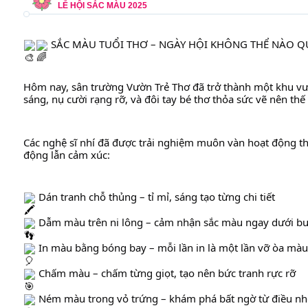
LỄ HỘI SẮC MÀU 2025
 SẮC MÀU TUỔI THƠ – NGÀY HỘI KHÔNG THỂ NÀO Q
Hôm 
nay, sân trường Vườn Trẻ Thơ đã trở thành một khu vư
sáng, nụ cười rạng rỡ, và đôi tay bé thơ thỏa sức vẽ nên thế 
Các nghệ sĩ nhí đã được trải nghiệm muôn vàn hoạt động thú 
động lẫn cảm xúc:
 Dán tranh chỗ thủng – tỉ mỉ, sáng tạo từng chi tiết
 Dẫm màu trên ni lông – cảm nhận sắc màu ngay dưới b
 In màu bằng bóng bay – mỗi lần in là một lần vỡ òa màu
 Chấm màu – chấm từng giọt, tạo nên bức tranh rực rỡ
 Ném màu trong vỏ trứng – khám phá bất ngờ từ điều nh