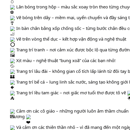
 Lăn bóng trong hộp – màu sắc xoay tròn theo từng chu
 Vẽ bóng trên dây – mềm mại, uyển chuyển và đầy sáng 
 In bàn chân bằng xốp chống sốc – từng bước chân đều có
 Vẽ trên vòng thể dục – kết hợp vận động và nghệ thuật
 Trang trí tranh – nơi cảm xúc được bộc lộ qua từng đườn
 Xịt màu – nghệ thuật “bung xoã” của các bạn nhỏ!
 Trang trí lâu đài – không gian cổ tích lấp lánh từ đôi tay 
 Trang trí bể cá – lung linh sắc nước, sáng tạo không giới
 Trang trí lều tam giác – nơi giấc mơ tuổi thơ được tô vẽ 
 Cảm ơn các cô giáo – những người luôn âm thầm chuẩn bị
thương 
 Và cảm ơn các thiên thần nhỏ – vì đã mang đến một ngày 