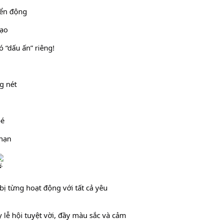
yển động
tạo
 “dấu ấn” riêng!
g nét
bé
 hạn
 từng hoạt động với tất cả yêu 
lễ hội tuyệt vời, đầy màu sắc và cảm 