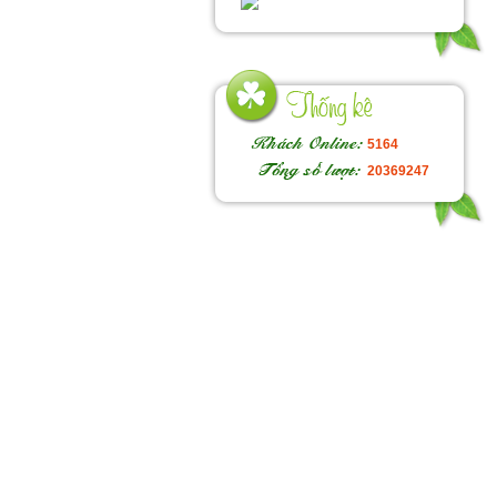
5164
20369247