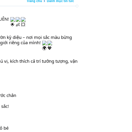
Trang chủ
Danh mục tin tức
UÊN! 
ờn kỳ diệu – nơi mọi sắc màu bừng 
giới riêng của mình! 
vị, kích thích cả trí tưởng tượng, vận 
ước chân
 sắc!
ỏ bé