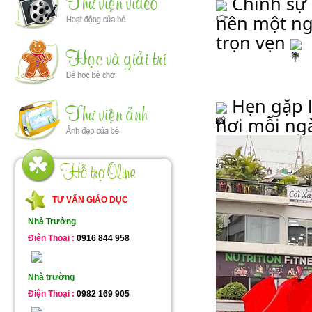
 Chính sự
nên một ngà
trọn vẹn 
 Hẹn gặp l
TƯ VẤN GIÁO DỤC
Nhà Trường
Điện Thoại :
0916 844 958
Nhà trường
Điện Thoại :
0982 169 905