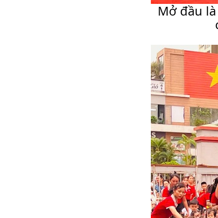
 Mở đầu là màn dước cờ của các học sinh nhí đáng yêu 