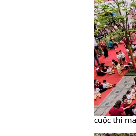

cuộc thi m