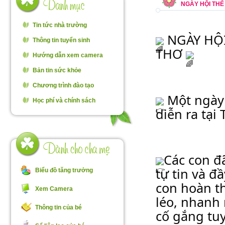
NGÀY HỘI THỂ
Tin tức nhà trường
 NGÀY HỘ
Thông tin tuyển sinh
THƠ 
Hướng dẫn xem camera
Bản tin sức khỏe
Chương trình đào tạo
 Một ngày 
Học phí và chính sách
diễn ra tạ
Các con đ
tự tin và đ
Biểu đồ tăng trưởng
con hoàn th
Xem Camera
léo, nhanh 
Thông tin của bé
cố gắng tuy