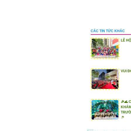
CÁC TIN TỨC KHÁC
LỄ HỘ
VUI Đ
🎉🌊 
KHÁM
TRƯỜ
🎉