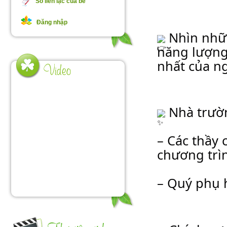
Sổ liên lạc của bé
Đăng nhập
 Nhìn nhữ
năng lượng 
nhất của n
 Nhà trườn
– Các thầy 
chương trì
– Quý phụ 