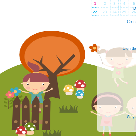
1
2
3
4
5
Đ
22
23
24
25
2
Cơ s
Điện t
Face
Giấy