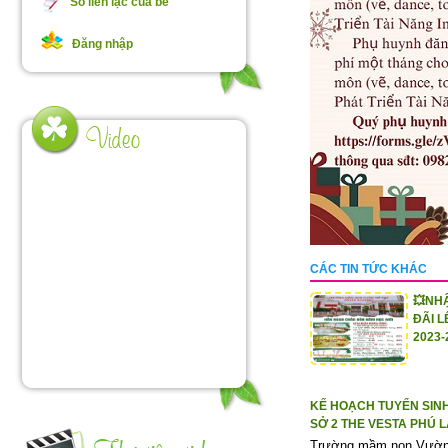
Sổ liên lạc của bé
Đăng nhập
CÁC TIN TỨC KHÁC
💥NH
ĐÃI L
2023-
KẾ HOẠCH TUYỂN SINH
SỞ 2 THE VESTA PHÚ 
Trường mầm non Vườn t