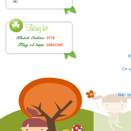
3779
20847295
Đ
Cơ s
Điện t