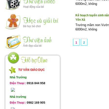
6000m2, không
Kê hoạch tuyển sinh nă
Yên Xá
Trường mầm non Vườn t
6000m2, không
1
2
TƯ VẤN GIÁO DỤC
Nhà Trường
Điện Thoại :
0916 844 958
Nhà trường
Điện Thoại :
0982 169 905