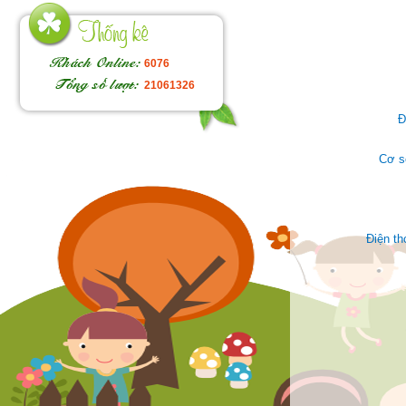
6076
21061326
Đ
Cơ s
Điện t
Face