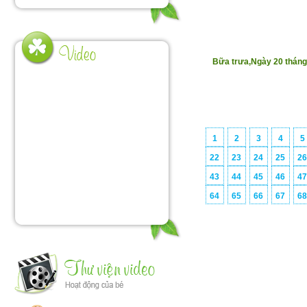
Bữa trưa,Ngày 20 thán
1
2
3
4
5
22
23
24
25
2
43
44
45
46
4
64
65
66
67
6