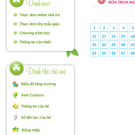
BỮA TRƯA NGÀ
Thực đơn nhóm nhà trẻ
Thực đơn lớp mẫu giáo
1
2
3
4
5
Chương trình học
22
23
24
25
2
Thông tin cần thiết
43
44
45
46
4
64
65
66
67
6
Biểu đồ tăng trưởng
Xem Camera
Thông tin của bé
Sổ liên lạc của bé
Đăng nhập