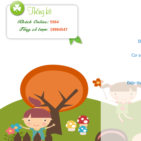
5564
19984547
Đ
Cơ s
Điện t
Face