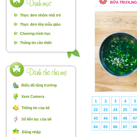
BỮA TRƯA,NGÀ
Thực đơn nhóm nhà trẻ
Thực đơn lớp mẫu giáo
Chương trình học
Thông tin cần thiết
Biểu đồ tăng trưởng
Xem Camera
1
2
3
4
5
Thông tin của bé
22
23
24
25
2
43
44
45
46
4
Sổ liên lạc của bé
64
65
66
67
6
Đăng nhập