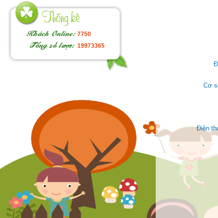
7750
19973365
Đ
Cơ s
Điện t
Face