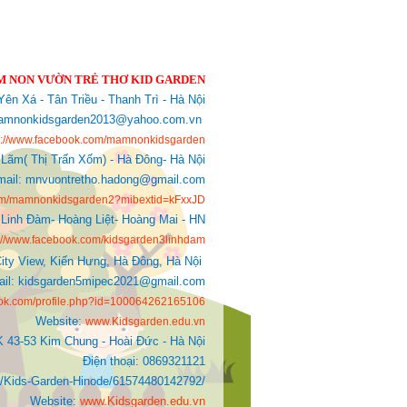
 NON VƯỜN TRẺ THƠ KID GARDEN
ên Xá - Tân Triều - Thanh Trì - Hà Nội
: mamnonkidsgarden2013@yahoo.com.vn
s://www.facebook.com/mamnonkidsgarden
 Lãm( Thị Trấn Xốm) - Hà Đông- Hà Nội
mail: mnvuontretho.hadong@gmail.com
com/mamnonkidsgarden2?mibextid=kFxxJD
Linh Đàm- Hoàng Liệt- Hoàng Mai - HN
s://www.facebook.com/kidsgarden3linhdam
ity View, Kiến Hưng, Hà Đông, Hà Nội
Mail: kidsgarden5mipec2021@gmail.com
ook.com/profile.php?id=100064262165106
Website:
www.Kidsgarden.edu.vn
K 43-53 Kim Chung - Hoài Đức - Hà Nội
Điện thoại: 0869321121
ds-Garden-Hinode/61574480142792/
Website:
www.Kidsgarden.edu.vn