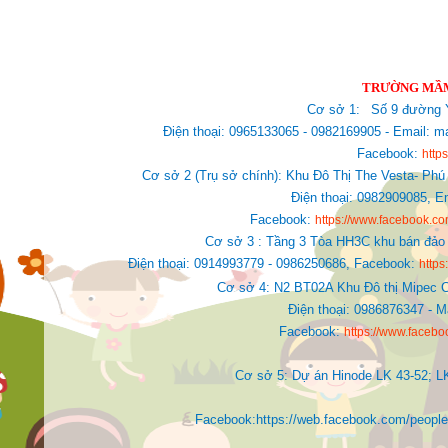
TRƯỜNG MẦM
Cơ sở 1:
Số 9 đường Y
Điện thoại: 0965133065 - 0982169905 - Email
Facebook:
http
Cơ sở 2 (Trụ sở chính): Khu Đô Thị The Vesta- Phú
Điện thoại: 0982909085,
E
Facebook:
https://www.facebook.
Cơ sở 3 : Tầng 3 Tòa HH3C khu bán đảo 
Điện thoại: 0914993779 - 0986250686, Facebook:
http
Cơ sở 4: N2 BT02A Khu Đô thị Mipec C
Điện thoại: 0986876347 - 
Facebook:
https://www.faceb
Cơ sở 5: Dự án Hinode LK 43-52; L
Facebook:https://web.facebook.com/people/Ki