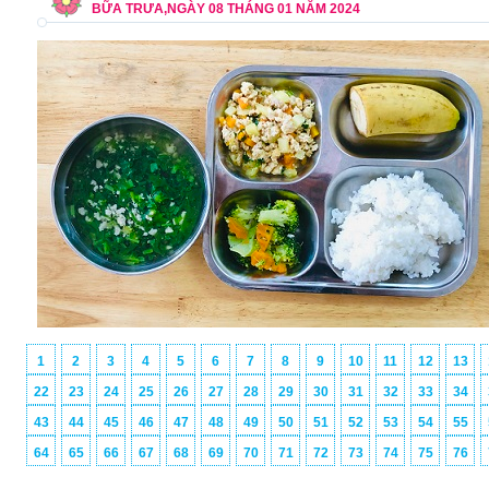
BỮA TRƯA,NGÀY 08 THÁNG 01 NĂM 2024
1
2
3
4
5
6
7
8
9
10
11
12
13
22
23
24
25
26
27
28
29
30
31
32
33
34
43
44
45
46
47
48
49
50
51
52
53
54
55
64
65
66
67
68
69
70
71
72
73
74
75
76