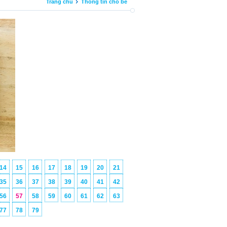
Trang chủ
Thông tin cho bé
14
15
16
17
18
19
20
21
35
36
37
38
39
40
41
42
56
57
58
59
60
61
62
63
77
78
79