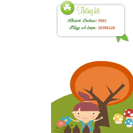
5501
20396128