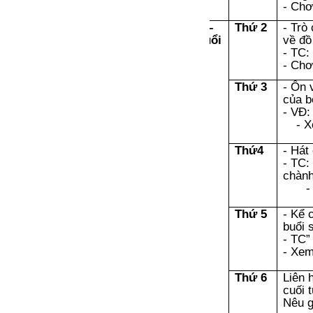
- Chơ
Chơi –
Thứ 2
- Trò
tập buổi
về đồ
chiều
- TC:
- Chơ
Thứ 3
- Ôn 
của b
- VĐ:
- X
Thứ4
- Hát
- TC:
chàn
-
Thứ 5
- Kể 
buổi 
- TC”
- Xem
Thứ 6
Liên 
cuối 
Nêu 