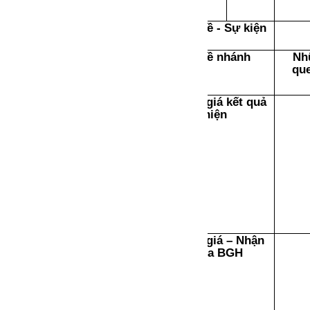
Chủ đề - Sự kiện
Chủ đề nhánh
Nh
qu
Đánh giá kết quả
thực hiện
Đánh giá – Nhận
xét của BGH