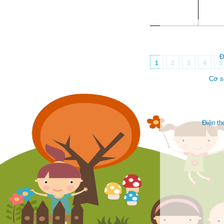
Đ
1
2
3
4
5
Cơ s
Điện t
Face