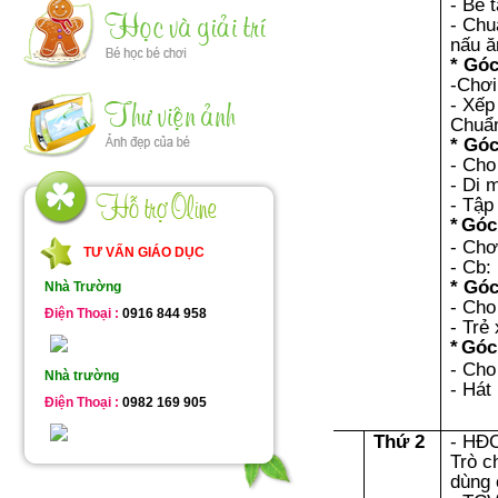
- Bé 
- Chu
nấu ă
* Góc
-Chơi
- Xếp
Chuẩn
* Góc
- Cho
- Di 
- Tập
*
Gó
- Chơ
TƯ VẤN GIÁO DỤC
- Cb:
* Góc
Nhà Trường
- Cho
Điện Thoại :
0916 844 958
- Trẻ
*
Góc
- Cho
Nhà trường
- Hát
Điện Thoại :
0982 169 905
Thứ 2
- HĐ
Trò c
dùng 