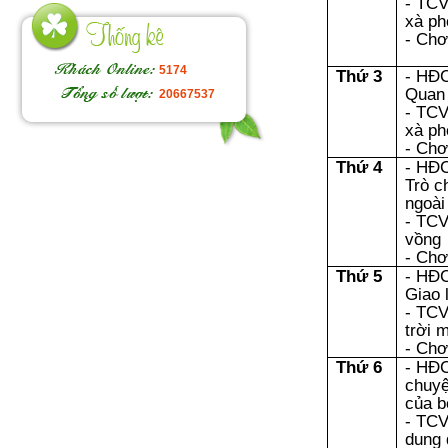
- TCV
xà ph
- Chơ
5174
Thứ 3
- HĐ
Quan s
20667537
- TCV
xà ph
- Chơ
Thứ 4
- HĐ
Hoạt
Trò 
động
ngoài 
ngoài
- TCV
trời
vồng
- Chơ
Thứ 5
- HĐ
Giao 
- TCV
trời 
- Chơ
Thứ 6
- HĐ
chuyệ
của b
- TCV
dung 