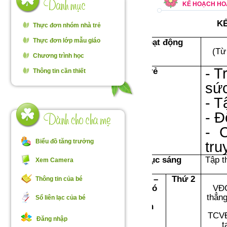
KẾ HOẠCH HOẠ
K
Thực đơn nhóm nhà trẻ
Thực đơn lớp mẫu giáo
Hoạt động
(Từ
Chương trình học
- T
Đón trẻ
Thông tin cần thiết
sức
- T
- Đ
- 
Biểu đồ tăng trưởng
tru
Thể dục sáng
Tập t
Xem Camera
Chơi –
Thứ 2
Thông tin của bé
tập có
VĐC
chủ
thẳn
Sổ liên lạc của bé
định
TCVĐ
Đăng nhập
t