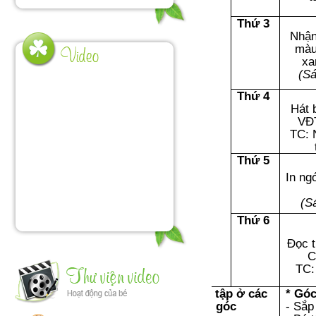
Thứ 3
Nhận
màu
xa
(S
Thứ 4
Hát 
VĐ
TC: 
Thứ 5
In ng
(S
Thứ 6
Đọc t
C
TC: 
Chơi tập ở các
* Góc
góc
- Sắp