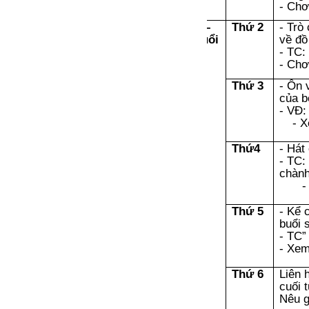
- Chơ
Chơi –
Thứ 2
- Trò
tập buổi
về đồ
chiều
- TC:
- Chơ
Thứ 3
- Ôn 
của b
- VĐ:
- X
Thứ4
- Hát
- TC:
chàn
-
Thứ 5
- Kể 
buổi 
- TC”
- Xem
Thứ 6
Liên 
cuối 
Nêu 