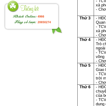
- TCV
xà ph
- Chơ
4966
Thứ 3
- HĐ
Quan s
20650274
- TCV
xà ph
- Chơ
Thứ 4
- HĐ
Hoạt
Trò 
động
ngoài 
ngoài
- TCV
trời
vồng
- Chơ
Thứ 5
- HĐ
Giao 
- TCV
trời 
- Chơ
Thứ 6
- HĐ
chuyệ
của b
- TCV
dung 