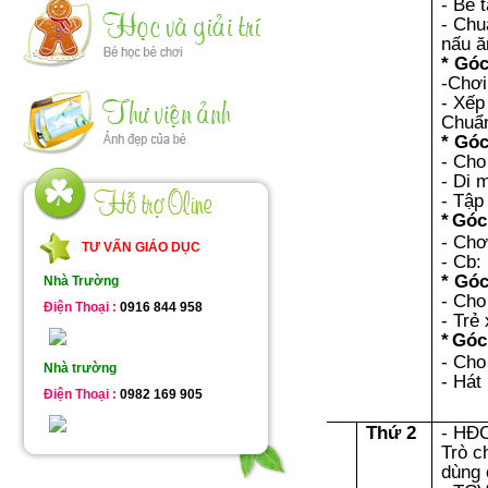
- Bé 
- Chu
nấu ă
* Góc
-Chơi
- Xếp
Chuẩn
* Góc
- Cho
- Di 
- Tập
*
Gó
- Chơ
TƯ VẤN GIÁO DỤC
- Cb:
* Góc
Nhà Trường
- Cho
Điện Thoại :
0916 844 958
- Trẻ
*
Góc
- Cho
Nhà trường
- Hát
Điện Thoại :
0982 169 905
Thứ 2
- HĐ
Trò c
dùng 