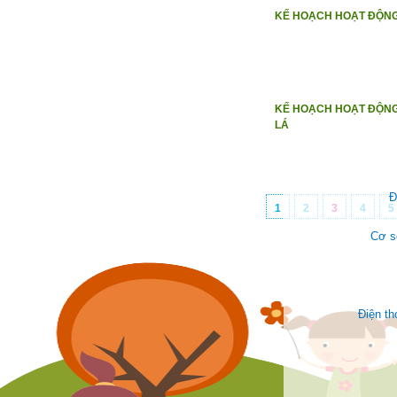
KẾ HOẠCH HOẠT ĐỘNG 
KẾ HOẠCH HOẠT ĐỘNG
LÁ
Đ
1
2
3
4
5
Cơ s
Điện t