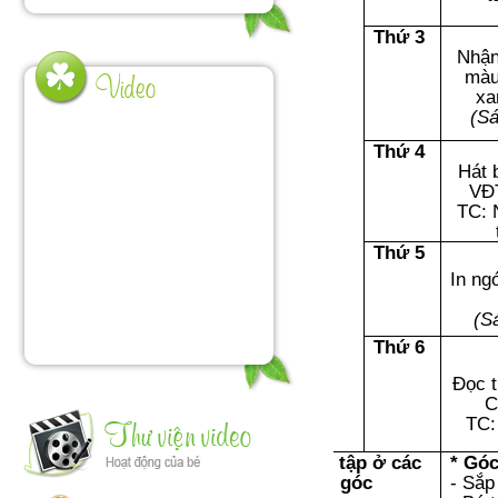
Thứ 3
Nhận
màu
xa
(S
Thứ 4
Hát 
VĐ
TC: 
Thứ 5
In ng
(S
Thứ 6
Đọc t
C
TC: 
Chơi tập ở các
* Góc
góc
- Sắp