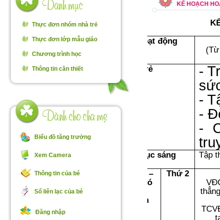
KẾ HOẠCH HOẠ
K
Thực đơn nhóm nhà trẻ
Thực đơn lớp mẫu giáo
Hoạt động
(Từ
Chương trình học
- T
Đón trẻ
Thông tin cần thiết
sức
- T
- Đ
- 
Biểu đồ tăng trưởng
tru
Thể dục sáng
Tập t
Xem Camera
Chơi –
Thứ 2
Thông tin của bé
tập có
VĐC
chủ
thẳn
Sổ liên lạc của bé
định
TCVĐ
Đăng nhập
t