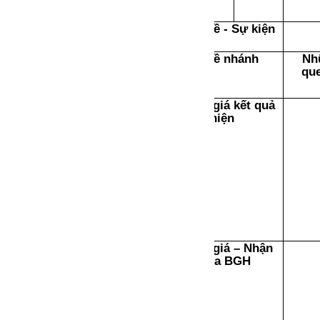
Chủ đề - Sự kiện
Chủ đề nhánh
Nh
qu
Đánh giá kết quả
thực hiện
Đánh giá – Nhận
xét của BGH