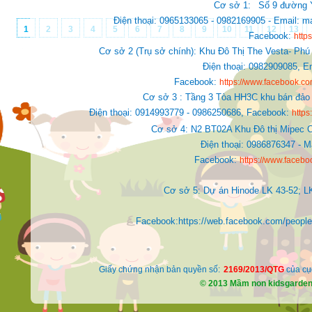
Cơ sở 1:
Số 9 đường Y
Điện thoại: 0965133065 - 0982169905 - Email
1
2
3
4
5
6
7
8
9
10
11
12
13
Facebook:
http
Cơ sở 2 (Trụ sở chính): Khu Đô Thị The Vesta- Phú
Điện thoại: 0982909085,
E
Facebook:
https://www.facebook.
Cơ sở 3 : Tầng 3 Tòa HH3C khu bán đảo 
Điện thoại: 0914993779 - 0986250686, Facebook:
http
Cơ sở 4: N2 BT02A Khu Đô thị Mipec C
Điện thoại: 0986876347 - 
Facebook:
https://www.faceb
Cơ sở 5: Dự án Hinode LK 43-52; L
Facebook:https://web.facebook.com/people/Ki
Giấy chứng nhận bản quyền số:
2169/2013/QTG
của cụ
© 2013 Mầm non kidsgarde