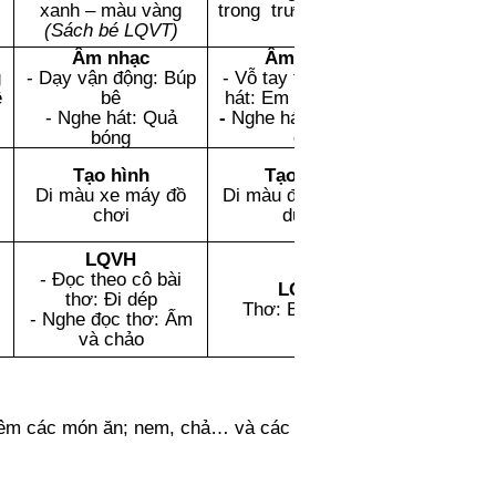
xanh – màu vàng
trong trường của bé
(Sách bé LQVT)
Âm nhạc
Âm nhạc
g
-
Dạy vận động: B
úp
- Vỗ tay theo cô bài
ê
bê
hát: Em tập lái ô tô
- Nghe hát: Quả
-
Nghe hát
:
Em chơi
bóng
đu
Tạo hình
Tạo h
ì
nh
Di màu xe máy đồ
Di màu đồ chơi xây
chơi
dựng
LQVH
- Đọc theo cô bài
LQVH
thơ: Đi dép
Thơ:
Bập bênh
- Nghe đọc thơ: Ấm
và chảo
thêm các món ăn; nem, chả… và các đồ dùng