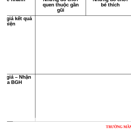
quen thuộc gần
bé thích
gũi
nh giá kết quả
ực hiện
nh giá – Nhận
t của BGH
TRƯỜNG MẦM