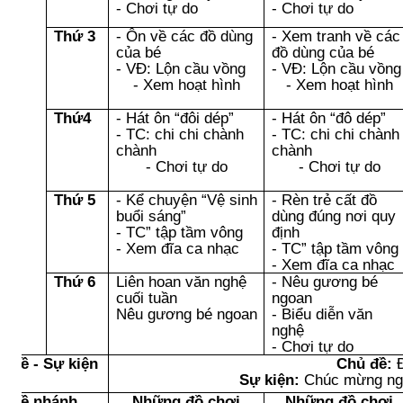
- Chơi tự do
- Chơi tự do
Thứ 3
- Ôn về các đồ dùng
- Xem tranh về các
của bé
đồ dùng của bé
- VĐ: Lộn cầu vồng
- VĐ: Lộn cầu vồng
- Xem hoạt hình
- Xem hoạt hình
Thứ4
- Hát ôn “đôi dép”
- Hát ôn “đô dép”
- TC: chi chi chành
- TC: chi chi chành
chành
chành
- Chơi tự do
- Chơi tự do
Thứ 5
- Kể chuyện “Vệ sinh
- Rèn trẻ cất đồ
buổi sáng”
dùng đúng nơi quy
- TC” tập tầm vông
định
- Xem đĩa ca nhạc
- TC” tập tầm vông
- Xem đĩa ca nhạc
Thứ 6
Liên hoan văn nghệ
- Nêu gương bé
cuối tuần
ngoan
Nêu gương bé ngoan
- Biểu diễn văn
nghệ
- Chơi tự do
ủ đề - Sự kiện
Chủ đề:
Đ
Sự kiện:
Chúc mừng ngà
ủ đề nhánh
Những đồ chơi
Những đồ chơi