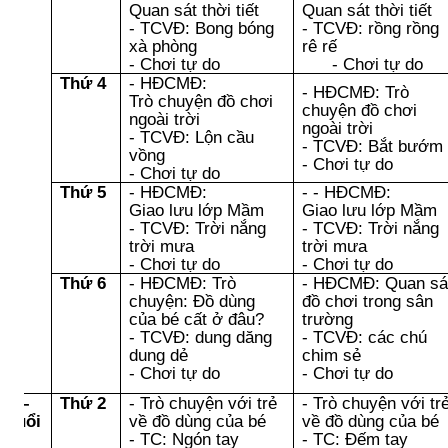
Quan sát thời tiết
Quan sát thời tiết
- TCVĐ: Bong bóng
- TCVĐ: rồng rồng
xà phòng
rê rế
- Chơi tự do
- Chơi tự do
Thứ 4
- HĐCMĐ:
- HĐCMĐ
:
Trò
ạt
Trò chuyện
đồ chơi
chuyện
đồ chơi
ng
ngoài trời
ngoài trời
oài
- TCVĐ: Lộn cầu
- TCVĐ: Bắt bướm
i
vồng
- Chơi tự do
- Chơi tự do
Thứ 5
- HĐCMĐ:
-
- HĐCMĐ:
Giao lưu lớp Mầm
Giao lưu lớp Mầm
- TCVĐ: Trời nắng
- TCVĐ: Trời nắng
trời mưa
trời mưa
- Chơi tự do
- Chơi tự do
Thứ 6
- HĐCMĐ: Trò
- HĐCMĐ: Quan sá
chuyện: Đồ dùng
đồ chơi trong sân
của bé cất ở đâu?
trường
- TCVĐ: dung dăng
- TCVĐ: các chú
dung dẻ
chim sẻ
- Chơi tự do
- Chơi tự do
ơi –
Thứ 2
- Trò chuyện với trẻ
- Trò chuyện với tr
p buổi
về đồ dùng của bé
về đồ dùng của bé
iều
- TC: Ngón tay
- TC: Đếm tay