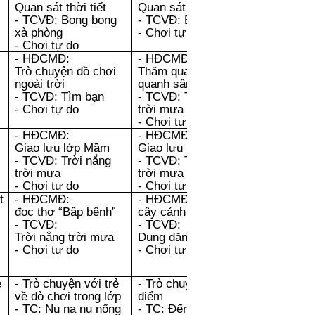
Quan sát thời tiết
Quan sát thời tiết
- TCVĐ: Bong bong
- TCVĐ: Bóng nảy
xà phòng
- Chơi tự do
- Chơi tự do
- HĐCMĐ:
- HĐCMĐ:
Trò chuyện
đồ chơi
Thăm quan dạo
ngoài trời
quanh sân trường
- TCVĐ: Tìm bạn
- TCVĐ: Trời nắng
- Chơi tự do
trời mưa
- Chơi tự do
- HĐCMĐ:
- HĐCMĐ:
Giao lưu lớp Mầm
Giao lưu lớp Mầm
- TCVĐ: Trời nắng
- TCVĐ: Trời nắng
trời mưa
trời mưa
- Chơi tự do
- Chơi tự do
t
- HĐCMĐ:
- HĐCMĐ: Quan sát
đọc thơ “Bập bênh”
cây cảnh
- TCVĐ:
- TCVĐ:
Trời nắng trời mưa
Dung dăng dung dẻ
- Chơi tự do
- Chơi tự do
ẻ
- Trò chuyện với trẻ
- Trò chuyện về chủ
về đò chơi trong lớp
điểm
- TC: Nu na nu nống
- TC: Đếm tay