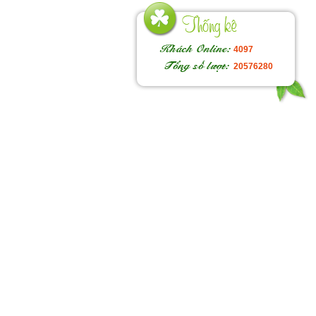
4097
20576280
Ho
độ
ng
trờ
Ch
tậ
ch