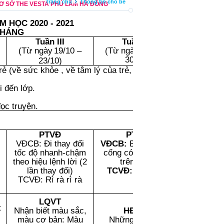
Trang chủ
Thông tin cho bé
CƠ SỞ THE VESTA PHÚ LÃM HÀ ĐÔNG
M HỌC 2020 - 2021
THÁNG
Tuần III
Tuần IV
Mục t
(Từ
ng
à
y
19/10 –
(Từ
ngày
26/10 –
30/10
)
23/10
)
rẻ (về sức khỏe , về tâm lý của trẻ, thói quen
*
Phát tri
chất
i đến lớp.
MT 2; 
*Phát tri
ọc truyện.
thứ
MT 
*Phát tri
ngữ
PTVĐ
PTVĐ
MT 
VĐCB:
Đi thay đổi
VĐCB:
Bò chui qua
*Phát t
tốc độ nhanh-chậm
cổng
có mang vật
TCKNXH-
theo hiệu lệnh lời (2
trên lưng
Mỹ
lần thay đổi)
TCVĐ:
Gieo hạt
MT
TCVĐ: Rì rà rì rà
*Các mục 
đánh giá:
LQVT
MT 16, MT
t
Nhận biết màu sắc,
HĐNB:
MT 31.
màu cơ bản: Màu
Những đồ chơi