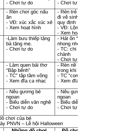
- Chơi tự do
- Chơi tự do
- Rèn chơi góc nấu
- Rèn trẻ thói quen
ăn
đi vệ sinh đúng nơi
- VĐ: xúc xắc xúc xẻ
quy định
- Xem hoạt hình
- VĐ: Lộn cầu vồng
- Xem hoạt hình
-Làm bưu thiếp tặng
- Hát ôn “Nhong
bà tặng mẹ.
nhong nhong”
- Chơi tự do
- TC: chi chi chành
chành
- Chơi tự do
- Làm quen bài thơ
- Rèn nề nếp vệ sinh
“Bập bênh”
trong khi ăn
- TC” tập tầm vông
- TC “con bọ ngựa”
- Xem đĩa ca nhạc
- Xem đĩa ca nhạc
- Nêu gương bé
- Nêu gương bé
ngoan
ngoan
- Biểu diễn văn nghệ
- Biểu diễn văn nghệ
- Chơi tự do
- Chơi tự do
ồ chơi của bé
y PNVN – Lễ hội Halloween
Những đồ chơi
Đồ chơi lắp ráp