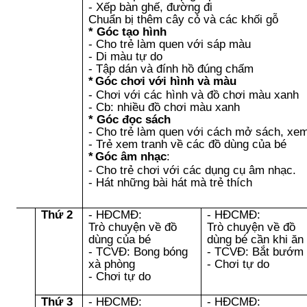
- Xếp bàn ghế, đường đi
Chuẩn bị thêm cây cỏ và các khối gỗ
* Góc tạo hình
- Cho trẻ làm quen với sáp màu
- Di màu tự do
- Tập dán và đính hồ đúng chấm
*
Góc
chơi với hình và màu
- Chơi với các hình và đồ chơi màu xanh
- Cb: nhiều đồ chơi màu xanh
* Góc đọc sách
- Cho trẻ làm quen với cách mở sách, xem
- Trẻ xem tranh về các đồ dùng của bé
*
Góc âm nhạc
:
- Cho trẻ chơi với các dụng cụ âm nhạc.
- Hát những bài hát mà trẻ thích
Thứ 2
- HĐCMĐ:
- HĐCMĐ:
Trò chuyện về đồ
Trò chuyện về đồ
dùng của bé
dùng bé cần khi ăn
- TCVĐ: Bong bóng
- TCVĐ: Bắt bướm
xà phòng
- Chơi tự do
- Chơi tự do
Thứ 3
- HĐCMĐ:
- HĐCMĐ: