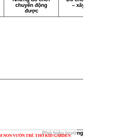
chuyển động
– xây dựng
được
Phó hiệu trưởng
 NON VƯỜN TRẺ THƠ KID GARDEN