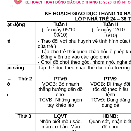
KẾ HOẠCH HOẠT ĐỘNG GIÁO DỤC THÁNG 10/2020 KHỐI NT 
KẾ HOẠCH GIÁO DỤC THÁNG 10
NĂ
LỚP NHÀ TRẺ 24 – 36
Hoạt động
Tuần I
Tuần II
(Từ
ngày
05/10 –
(Từ
ngày
12/10 –
09/10
)
16/10
)
n trẻ
- Trao đổi với phụ huynh về tình hình của t
của trẻ )
- Tập cho trẻ thói quen chào hỏi lễ phép kh
- Động viên trẻ vào các góc ch
ơ
i
- Chơi đồ chơi theo góc, nhóm nhỏ, nghe đ
ể dục sáng
Tập thể dục theo nhạc thể dục của trường
hơi –
Thứ 2
PTVĐ
PTVĐ
ập có
VĐCB: Bò nhanh
VĐCB: Đi thay đổi
chủ
thẳng hướng đến đồ
tốc độ theo hiệu
định
chơi
lệnh
TCVĐ: Những ngón
TCVĐ: Dung dăng
tay khéo léo
dung dẻ
Thứ 3
LQVT
HĐNB:
Nhận biết màu sắc,
Quan sát, nhận biế
màu cơ bản: Màu
đồ chơi