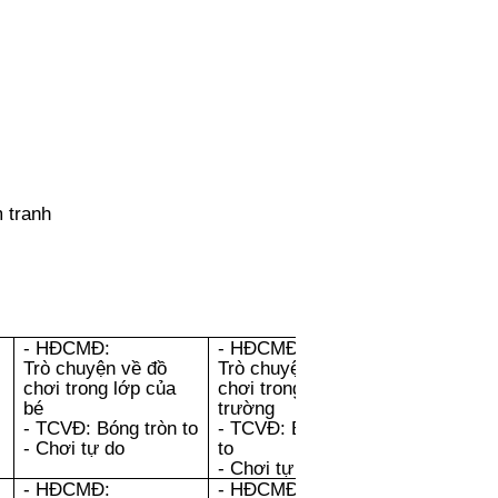
 tranh
- HĐCMĐ:
- HĐCMĐ:
Trò chuyện về đồ
Trò chuyện về đồ
chơi trong lớp của
chơi trong sân
bé
trường
- TCVĐ: Bóng tròn to
- TCVĐ: Bóng tròn
- Chơi tự do
to
- Chơi tự do
- HĐCMĐ:
- HĐCMĐ: