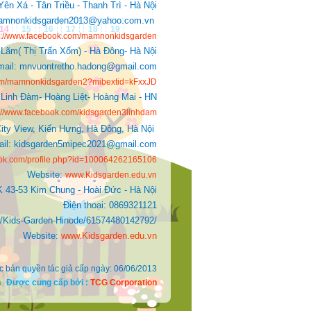
ên Xá - Tân Triều - Thanh Trì - Hà Nội
: mamnonkidsgarden2013@yahoo.com.vn
14
15
16
17
18
19
s://www.facebook.com/mamnonkidsgarden
 Lãm( Thị Trấn Xốm) - Hà Đông- Hà Nội
mail: mnvuontretho.hadong@gmail.com
com/mamnonkidsgarden2?mibextid=kFxxJD
Linh Đàm- Hoàng Liệt- Hoàng Mai - HN
s://www.facebook.com/kidsgarden3linhdam
ity View, Kiến Hưng, Hà Đông, Hà Nội
Mail: kidsgarden5mipec2021@gmail.com
ook.com/profile.php?id=100064262165106
Website:
www.Kidsgarden.edu.vn
K 43-53 Kim Chung - Hoài Đức - Hà Nội
Điện thoại: 0869321121
ds-Garden-Hinode/61574480142792/
Website:
www.Kidsgarden.edu.vn
c bản quyền tác giả cấp ngày: 06/06/2013
n
Được cung cấp bởi :
TCG Corporation