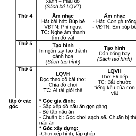
xanh – màu đỏ
(Sách bé LQVT)
Thứ 4
Âm nhạc
Âm nhạc
Hát bài hát: Búp bê
- Hát: Con gà trốn
VĐTN: Phi ngựa
- VĐTN: Em búp b
TC: Nghe âm thanh
tìm đồ vật
Thứ 5
Tạo hình
Tạo hình
In ngón tay tạo thành
Dán bóng bay
cánh hoa
(Sách tạo hình)
(Sách tạo hình)
Thứ 6
LQVH
LQVH
Thơ: Đi dép
Đọc theo cô bài thơ:
TC: Bắt chước
Chia đồ chơi
tiếng kêu của con
TC: Ai tài giỏi thế
vật
hơi tập ở các
* Góc gia đình:
góc
- Sắp xếp đồ nấu ăn gọn gàng
- Bé tập nấu ăn
- Chuẩn bị: Góc chơi sạch sẽ. Chuẩn bị 
nấu ăn
* Góc xây dựng:
-Chơi xếp hình, lắp ghép