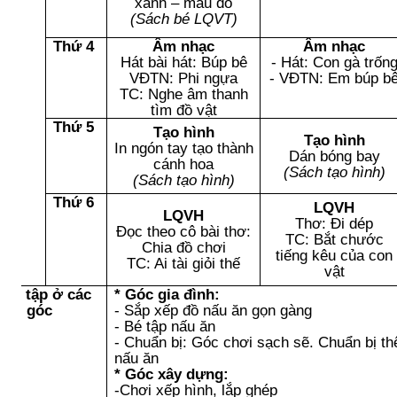
xanh – màu đỏ
(Sách bé LQVT)
Thứ 4
Âm nhạc
Âm nhạc
Hát bài hát: Búp bê
- Hát: Con gà trốn
VĐTN: Phi ngựa
- VĐTN: Em búp b
TC: Nghe âm thanh
tìm đồ vật
Thứ 5
Tạo hình
Tạo hình
In ngón tay tạo thành
Dán bóng bay
cánh hoa
(Sách tạo hình)
(Sách tạo hình)
Thứ 6
LQVH
LQVH
Thơ: Đi dép
Đọc theo cô bài thơ:
TC: Bắt chước
Chia đồ chơi
tiếng kêu của con
TC: Ai tài giỏi thế
vật
hơi tập ở các
* Góc gia đình:
góc
- Sắp xếp đồ nấu ăn gọn gàng
- Bé tập nấu ăn
- Chuẩn bị: Góc chơi sạch sẽ. Chuẩn bị 
nấu ăn
* Góc xây dựng:
-Chơi xếp hình, lắp ghép