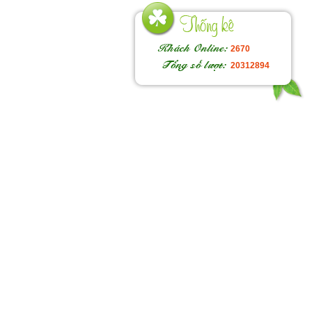
2670
20312894
Ho
độ
ng
trờ
Ch
tậ
ch