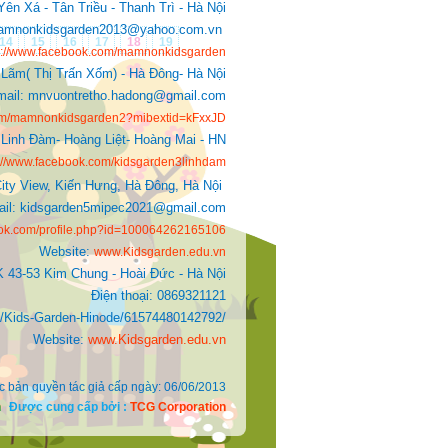
ên Xá - Tân Triều - Thanh Trì - Hà Nội
: mamnonkidsgarden2013@yahoo.com.vn
14
15
16
17
18
19
s://www.facebook.com/mamnonkidsgarden
 Lãm( Thị Trấn Xốm) - Hà Đông- Hà Nội
mail: mnvuontretho.hadong@gmail.com
com/mamnonkidsgarden2?mibextid=kFxxJD
Linh Đàm- Hoàng Liệt- Hoàng Mai - HN
s://www.facebook.com/kidsgarden3linhdam
ity View, Kiến Hưng, Hà Đông, Hà Nội
Mail: kidsgarden5mipec2021@gmail.com
ook.com/profile.php?id=100064262165106
Website:
www.Kidsgarden.edu.vn
K 43-53 Kim Chung - Hoài Đức - Hà Nội
Điện thoại: 0869321121
ds-Garden-Hinode/61574480142792/
Website:
www.Kidsgarden.edu.vn
c bản quyền tác giả cấp ngày: 06/06/2013
n
Được cung cấp bởi :
TCG Corporation