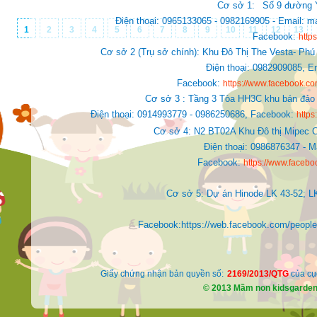
Cơ sở 1:
Số 9 đường Y
Điện thoại: 0965133065 - 0982169905 - Email
1
2
3
4
5
6
7
8
9
10
11
12
13
Facebook:
http
Cơ sở 2 (Trụ sở chính): Khu Đô Thị The Vesta- Phú
Điện thoại: 0982909085,
E
Facebook:
https://www.facebook.
Cơ sở 3 : Tầng 3 Tòa HH3C khu bán đảo 
Điện thoại: 0914993779 - 0986250686, Facebook:
http
Cơ sở 4: N2 BT02A Khu Đô thị Mipec C
Điện thoại: 0986876347 - 
Facebook:
https://www.faceb
Cơ sở 5: Dự án Hinode LK 43-52; L
Facebook:https://web.facebook.com/people/Ki
Giấy chứng nhận bản quyền số:
2169/2013/QTG
của cụ
© 2013 Mầm non kidsgarde