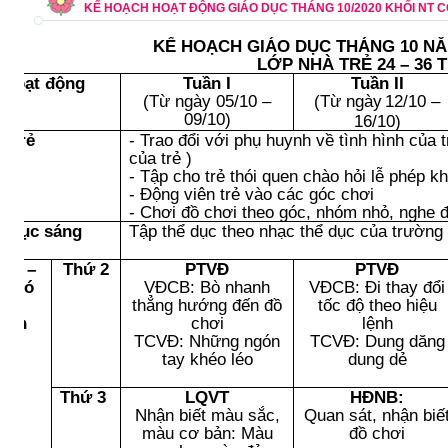
KẾ HOẠCH HOẠT ĐỘNG GIÁO DỤC THÁNG 10/2020 KHỐI NT 
KẾ HOẠCH GIÁO DỤC THÁNG 10
NĂ
LỚP NHÀ TRẺ 24 – 36
Hoạt động
Tuần I
Tuần II
(Từ
ngày
05/10 –
(Từ
ngày
12/10 –
09/10
)
16/10
)
n trẻ
- Trao đổi với phụ huynh về tình hình của t
của trẻ )
- Tập cho trẻ thói quen chào hỏi lễ phép kh
- Động viên trẻ vào các góc ch
ơ
i
- Chơi đồ chơi theo góc, nhóm nhỏ, nghe đ
ể dục sáng
Tập thể dục theo nhạc thể dục của trường
hơi –
Thứ 2
PTVĐ
PTVĐ
ập có
VĐCB: Bò nhanh
VĐCB: Đi thay đổi
chủ
thẳng hướng đến đồ
tốc độ theo hiệu
định
chơi
lệnh
TCVĐ: Những ngón
TCVĐ: Dung dăng
tay khéo léo
dung dẻ
Thứ 3
LQVT
HĐNB:
Nhận biết màu sắc,
Quan sát, nhận biế
màu cơ bản: Màu
đồ chơi