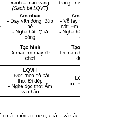
xanh – màu vàng
trong trường của bé
(Sách bé LQVT)
Âm nhạc
Âm nhạc
g
-
Dạy vận động: B
úp
- Vỗ tay theo cô bài
ê
bê
hát: Em tập lái ô tô
- Nghe hát: Quả
-
Nghe hát
:
Em chơi
bóng
đu
Tạo hình
Tạo h
ì
nh
Di màu xe máy đồ
Di màu đồ chơi xây
chơi
dựng
LQVH
- Đọc theo cô bài
LQVH
thơ: Đi dép
Thơ:
Bập bênh
- Nghe đọc thơ: Ấm
và chảo
thêm các món ăn; nem, chả… và các đồ dùng