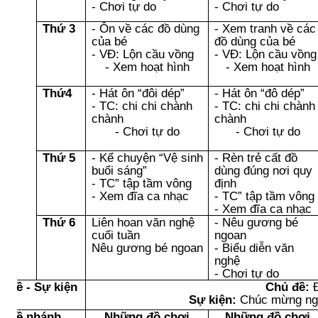
- Chơi tự do
- Chơi tự do
Thứ 3
- Ôn về các đồ dùng
- Xem tranh về các
của bé
đồ dùng của bé
- VĐ: Lộn cầu vồng
- VĐ: Lộn cầu vồng
- Xem hoạt hình
- Xem hoạt hình
Thứ4
- Hát ôn “đôi dép”
- Hát ôn “đô dép”
- TC: chi chi chành
- TC: chi chi chành
chành
chành
- Chơi tự do
- Chơi tự do
Thứ 5
- Kể chuyện “Vệ sinh
- Rèn trẻ cất đồ
buổi sáng”
dùng đúng nơi quy
- TC” tập tầm vông
định
- Xem đĩa ca nhạc
- TC” tập tầm vông
- Xem đĩa ca nhạc
Thứ 6
Liên hoan văn nghệ
- Nêu gương bé
cuối tuần
ngoan
Nêu gương bé ngoan
- Biểu diễn văn
nghệ
- Chơi tự do
ủ đề - Sự kiện
Chủ đề:
Đ
Sự kiện:
Chúc mừng ngà
ủ đề nhánh
Những đồ chơi
Những đồ chơi