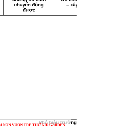
chuyển động
– xây dựng
được
Phó hiệu trưởng
 NON VƯỜN TRẺ THƠ KID GARDEN