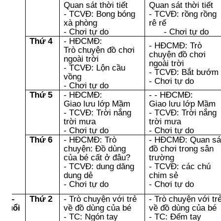
Quan sát thời tiết
Quan sát thời tiết
- TCVĐ: Bong bóng
- TCVĐ: rồng rồng
xà phòng
rê rế
- Chơi tự do
- Chơi tự do
Thứ 4
- HĐCMĐ:
- HĐCMĐ
:
Trò
ạt
Trò chuyện
đồ chơi
chuyện
đồ chơi
ng
ngoài trời
ngoài trời
oài
- TCVĐ: Lộn cầu
- TCVĐ: Bắt bướm
i
vồng
- Chơi tự do
- Chơi tự do
Thứ 5
- HĐCMĐ:
-
- HĐCMĐ:
Giao lưu lớp Mầm
Giao lưu lớp Mầm
- TCVĐ: Trời nắng
- TCVĐ: Trời nắng
trời mưa
trời mưa
- Chơi tự do
- Chơi tự do
Thứ 6
- HĐCMĐ: Trò
- HĐCMĐ: Quan sá
chuyện: Đồ dùng
đồ chơi trong sân
của bé cất ở đâu?
trường
- TCVĐ: dung dăng
- TCVĐ: các chú
dung dẻ
chim sẻ
- Chơi tự do
- Chơi tự do
ơi –
Thứ 2
- Trò chuyện với trẻ
- Trò chuyện với tr
p buổi
về đồ dùng của bé
về đồ dùng của bé
iều
- TC: Ngón tay
- TC: Đếm tay