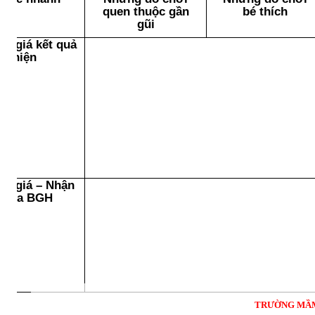
quen thuộc gần
bé thích
gũi
nh giá kết quả
ực hiện
nh giá – Nhận
t của BGH
TRƯỜNG MẦM