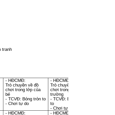
 tranh
- HĐCMĐ:
- HĐCMĐ:
Trò chuyện về đồ
Trò chuyện về đồ
chơi trong lớp của
chơi trong sân
bé
trường
- TCVĐ: Bóng tròn to
- TCVĐ: Bóng tròn
- Chơi tự do
to
- Chơi tự do
- HĐCMĐ:
- HĐCMĐ: