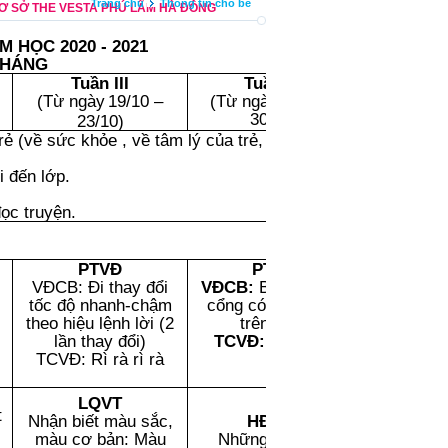
Trang chủ
Thông tin cho bé
CƠ SỞ THE VESTA PHÚ LÃM HÀ ĐÔNG
M HỌC 2020 - 2021
THÁNG
Tuần III
Tuần IV
Mục t
(Từ
ng
à
y
19/10 –
(Từ
ngày
26/10 –
30/10
)
23/10
)
rẻ (về sức khỏe , về tâm lý của trẻ, thói quen
*
Phát tri
chất
i đến lớp.
MT 2; 
*Phát tri
ọc truyện.
thứ
MT 
*Phát tri
ngữ
PTVĐ
PTVĐ
MT 
VĐCB:
Đi thay đổi
VĐCB:
Bò chui qua
*Phát t
tốc độ nhanh-chậm
cổng
có mang vật
TCKNXH-
theo hiệu lệnh lời (2
trên lưng
Mỹ
lần thay đổi)
TCVĐ:
Gieo hạt
MT
TCVĐ: Rì rà rì rà
*Các mục 
đánh giá:
LQVT
MT 16, MT
t
Nhận biết màu sắc,
HĐNB:
MT 31.
màu cơ bản: Màu
Những đồ chơi