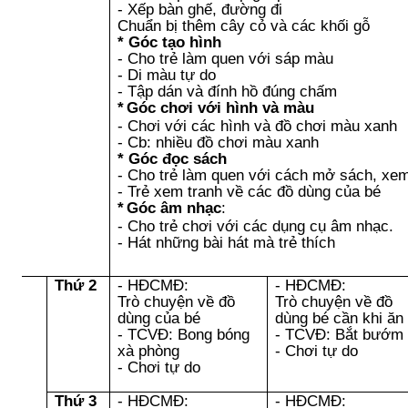
- Xếp bàn ghế, đường đi
Chuẩn bị thêm cây cỏ và các khối gỗ
* Góc tạo hình
- Cho trẻ làm quen với sáp màu
- Di màu tự do
- Tập dán và đính hồ đúng chấm
*
Góc
chơi với hình và màu
- Chơi với các hình và đồ chơi màu xanh
- Cb: nhiều đồ chơi màu xanh
* Góc đọc sách
- Cho trẻ làm quen với cách mở sách, xem
- Trẻ xem tranh về các đồ dùng của bé
*
Góc âm nhạc
:
- Cho trẻ chơi với các dụng cụ âm nhạc.
- Hát những bài hát mà trẻ thích
Thứ 2
- HĐCMĐ:
- HĐCMĐ:
Trò chuyện về đồ
Trò chuyện về đồ
dùng của bé
dùng bé cần khi ăn
- TCVĐ: Bong bóng
- TCVĐ: Bắt bướm
xà phòng
- Chơi tự do
- Chơi tự do
Thứ 3
- HĐCMĐ:
- HĐCMĐ: