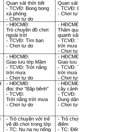
Quan sát thời tiết
Quan sát thời tiết
- TCVĐ: Bong bong
- TCVĐ: Bóng nảy
xà phòng
- Chơi tự do
- Chơi tự do
- HĐCMĐ:
- HĐCMĐ:
Trò chuyện
đồ chơi
Thăm quan dạo
ngoài trời
quanh sân trường
- TCVĐ: Tìm bạn
- TCVĐ: Trời nắng
- Chơi tự do
trời mưa
- Chơi tự do
- HĐCMĐ:
- HĐCMĐ:
Giao lưu lớp Mầm
Giao lưu lớp Mầm
- TCVĐ: Trời nắng
- TCVĐ: Trời nắng
trời mưa
trời mưa
- Chơi tự do
- Chơi tự do
t
- HĐCMĐ:
- HĐCMĐ: Quan sát
đọc thơ “Bập bênh”
cây cảnh
- TCVĐ:
- TCVĐ:
Trời nắng trời mưa
Dung dăng dung dẻ
- Chơi tự do
- Chơi tự do
ẻ
- Trò chuyện với trẻ
- Trò chuyện về chủ
về đò chơi trong lớp
điểm
- TC: Nu na nu nống
- TC: Đếm tay