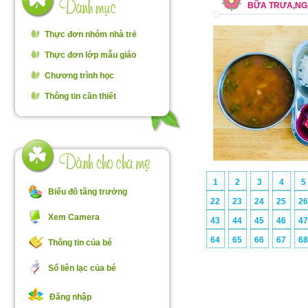
BỮA TRƯA,NGÀ
Thực đơn nhóm nhà trẻ
Thực đơn lớp mẫu giáo
Chương trình học
Thông tin cần thiết
1
2
3
4
5
Biểu đồ tăng trưởng
22
23
24
25
2
Xem Camera
43
44
45
46
4
64
65
66
67
6
Thông tin của bé
Sổ liên lạc của bé
Đăng nhập