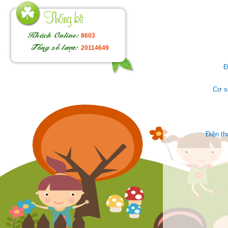
8603
20114649
Đ
Cơ s
Điện t
Face