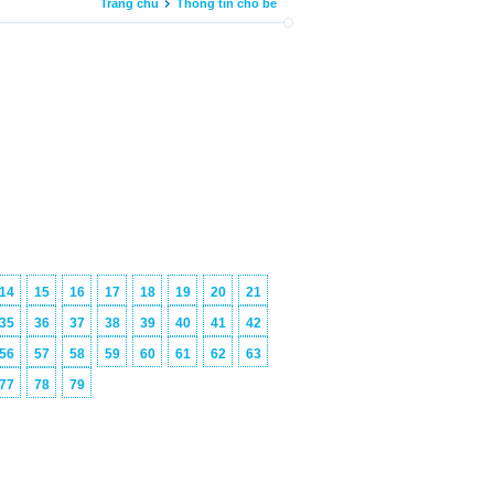
Trang chủ
Thông tin cho bé
14
15
16
17
18
19
20
21
35
36
37
38
39
40
41
42
56
57
58
59
60
61
62
63
77
78
79