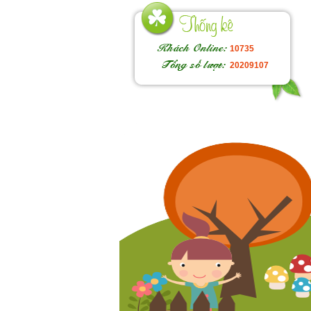
10735
20209107