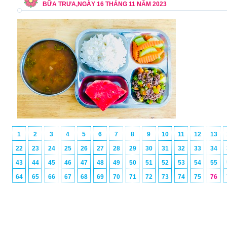
BỮA TRƯA,NGÀY 16 THÁNG 11 NĂM 2023
1
2
3
4
5
6
7
8
9
10
11
12
13
22
23
24
25
26
27
28
29
30
31
32
33
34
43
44
45
46
47
48
49
50
51
52
53
54
55
64
65
66
67
68
69
70
71
72
73
74
75
76