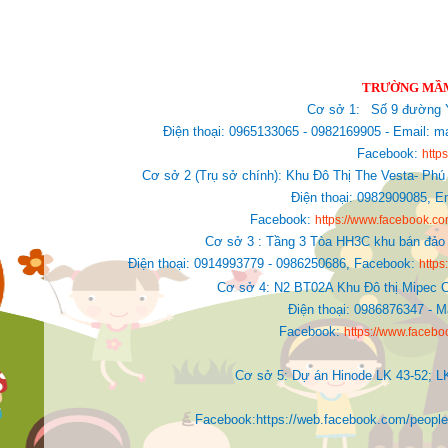
TRƯỜNG MẦM
Cơ sở 1:
Số 9 đường Y
Điện thoại: 0965133065 - 0982169905 - Email
Facebook:
http
Cơ sở 2 (Trụ sở chính): Khu Đô Thị The Vesta- Phú
Điện thoại: 0982909085,
E
Facebook:
https://www.facebook.
Cơ sở 3 : Tầng 3 Tòa HH3C khu bán đảo 
Điện thoại: 0914993779 - 0986250686, Facebook:
http
Cơ sở 4: N2 BT02A Khu Đô thị Mipec C
Điện thoại: 0986876347 - 
Facebook:
https://www.faceb
Cơ sở 5: Dự án Hinode LK 43-52; L
Facebook:https://web.facebook.com/people/Ki