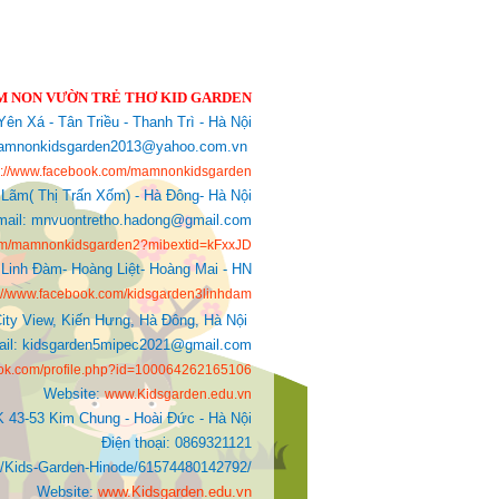
 NON VƯỜN TRẺ THƠ KID GARDEN
ên Xá - Tân Triều - Thanh Trì - Hà Nội
: mamnonkidsgarden2013@yahoo.com.vn
s://www.facebook.com/mamnonkidsgarden
 Lãm( Thị Trấn Xốm) - Hà Đông- Hà Nội
mail: mnvuontretho.hadong@gmail.com
com/mamnonkidsgarden2?mibextid=kFxxJD
Linh Đàm- Hoàng Liệt- Hoàng Mai - HN
s://www.facebook.com/kidsgarden3linhdam
ity View, Kiến Hưng, Hà Đông, Hà Nội
Mail: kidsgarden5mipec2021@gmail.com
ook.com/profile.php?id=100064262165106
Website:
www.Kidsgarden.edu.vn
K 43-53 Kim Chung - Hoài Đức - Hà Nội
Điện thoại: 0869321121
ds-Garden-Hinode/61574480142792/
Website:
www.Kidsgarden.edu.vn