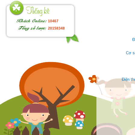
10467
20158348
Đ
Cơ s
Điện t
Face