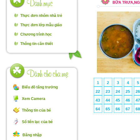
BỮA TRƯA,NGÀ
Thực đơn nhóm nhà trẻ
Thực đơn lớp mẫu giáo
Chương trình học
Thông tin cần thiết
1
2
3
4
5
Biểu đồ tăng trưởng
22
23
24
25
2
Xem Camera
43
44
45
46
4
64
65
66
67
6
Thông tin của bé
Sổ liên lạc của bé
Đăng nhập